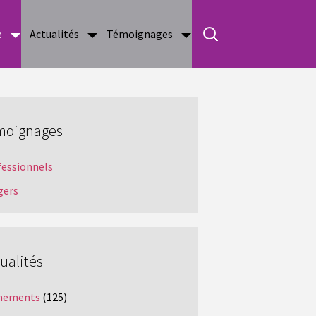
e
Actualités
Témoignages
moignages
fessionnels
gers
ualités
nements
(125)