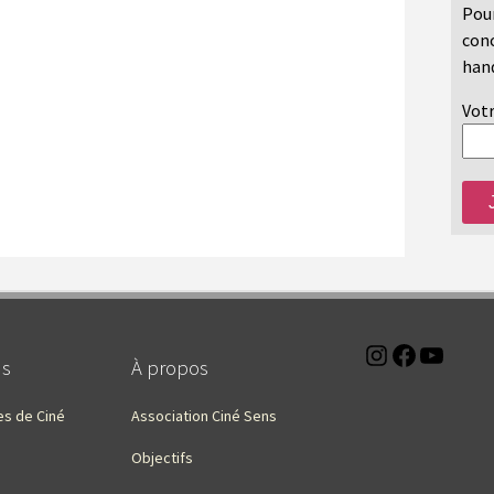
Pour
conc
hand
Votr
Instagra
Faceb
You
ns
À propos
es de Ciné
Association Ciné Sens
Objectifs