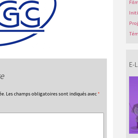
Film
Init
Pro
Tém
E-
re
ée.
Les champs obligatoires sont indiqués avec
*