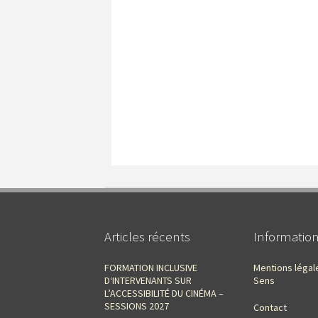
Articles récents
Informatio
FORMATION INCLUSIVE
Mentions légal
D‘INTERVENANTS SUR
Sens
L’ACCESSIBILITÉ DU CINÉMA –
SESSIONS 2027
Contact