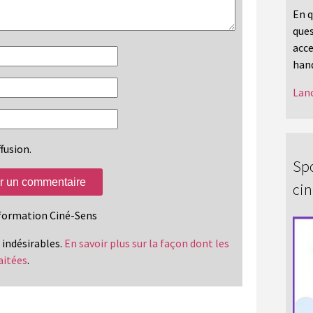
En q
ques
acce
hand
Lanc
fusion.
Spo
ci
information Ciné-Sens
s indésirables.
En savoir plus sur la façon dont les
aitées
.