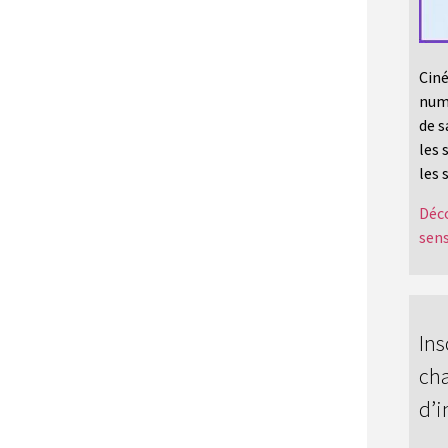
Ciné
numé
de s
les 
les 
Déco
sens
Ins
cha
d’i