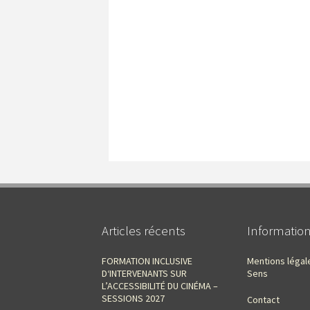
Articles récents
Informatio
FORMATION INCLUSIVE
Mentions légal
D‘INTERVENANTS SUR
Sens
L’ACCESSIBILITÉ DU CINÉMA –
SESSIONS 2027
Contact