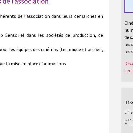
 de l’association
érents de l’association dans leurs démarches en
Ciné
numé
p Sensoriel dans les sociétés de production, de
de s
les 
our les équipes des cinémas (technique et accueil,
les 
Déco
 la mise en place d’animations
sens
Ins
cha
d’i