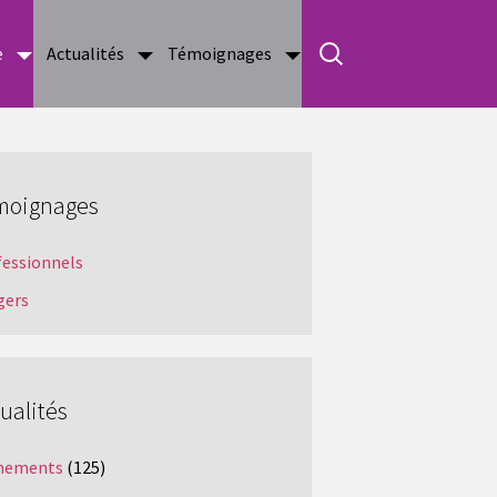
e
Actualités
Témoignages
moignages
fessionnels
gers
ualités
nements
(125)