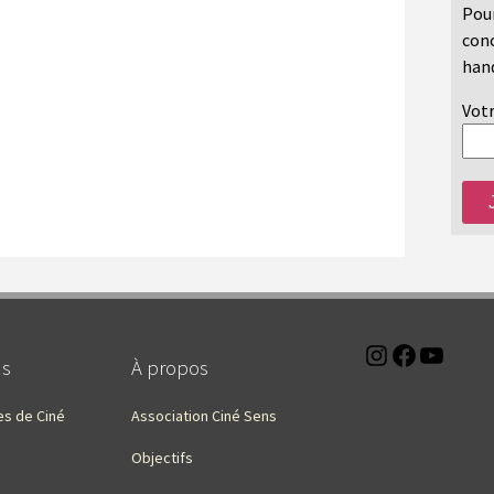
Pour
conc
hand
Votr
Instagra
Faceb
You
ns
À propos
es de Ciné
Association Ciné Sens
Objectifs