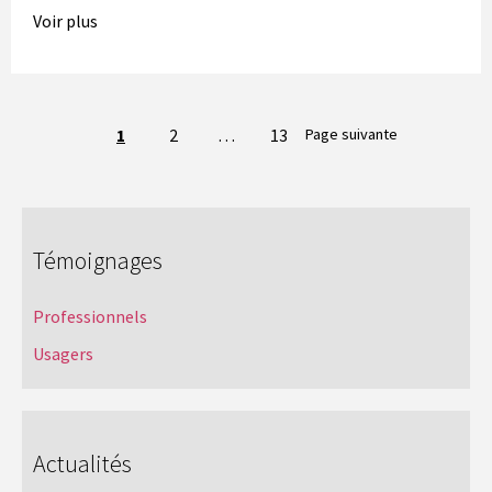
Voir plus
Navigation
1
2
…
13
Page suivante
entre
les
pages
Témoignages
Professionnels
Usagers
Actualités