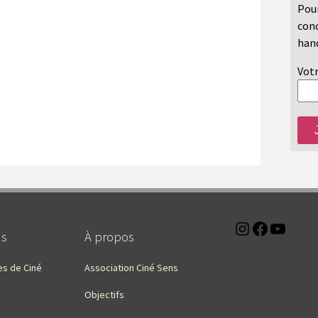
Pour
conc
hand
Votr
Instagra
Faceb
You
ns
À propos
es de Ciné
Association Ciné Sens
Objectifs