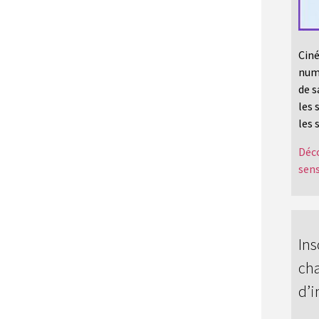
Ciné
numé
de s
les 
les 
Déco
sens
Ins
cha
d’i