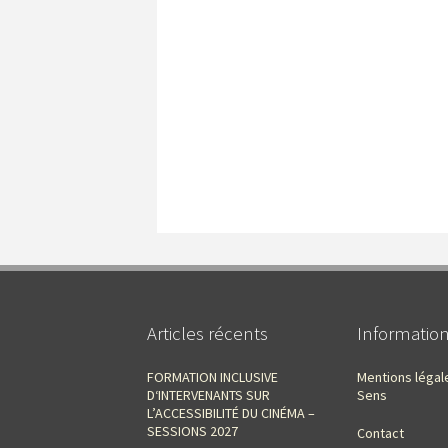
Articles récents
Informatio
FORMATION INCLUSIVE
Mentions légal
D‘INTERVENANTS SUR
Sens
L’ACCESSIBILITÉ DU CINÉMA –
SESSIONS 2027
Contact