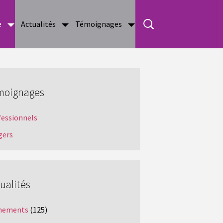
e
Actualités
Témoignages
moignages
fessionnels
gers
ualités
nements
(125)