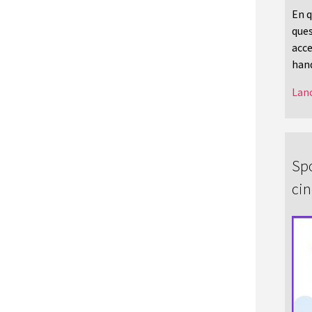
En q
ques
acce
hand
Lanc
Spo
ci