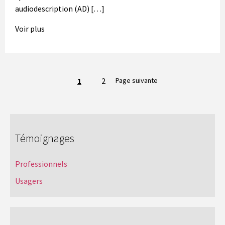
audiodescription (AD) […]
Voir plus
Navigation
1
2
Page suivante
entre
les
pages
Témoignages
Professionnels
Usagers