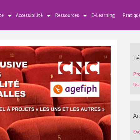
te
Accessibilité
Ressources
E-Learning
Pratiqu
Té
Pr
Us
Ac
Ev