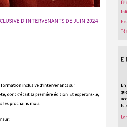
Fil
Ini
CLUSIVE D‘INTERVENANTS DE JUIN 2024
Pr
Té
E-
En 
la formation inclusive d’intervenants sur
que
te, dont c’était la première édition. Et espérons-le,
acc
ns les prochains mois.
han
Lan
 sur :