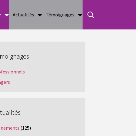
e
Actualités
Témoignages
moignages
ofessionnels
agers
tualités
ènements
(125)