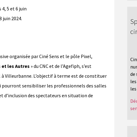
 4, 5 et 6 juin
8 juin 2024.
Sp
c
sive organisée par Ciné Sens et le pôle Pixel,
Cin
 et les Autres
» du CNC et de l’Agefiph, s’est
num
de 
l à Villeurbanne. L’objectif à terme est de constituer
les
i pourront sensibiliser les professionnels des salles
les
et d’inclusion des spectateurs en situation de
Déc
sen