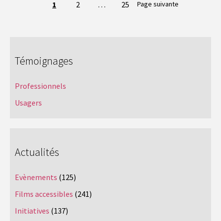
Navigation
1
2
…
25
Page suivante
entre
les
pages
Témoignages
Professionnels
Usagers
Actualités
Evènements
(125)
Films accessibles
(241)
Initiatives
(137)