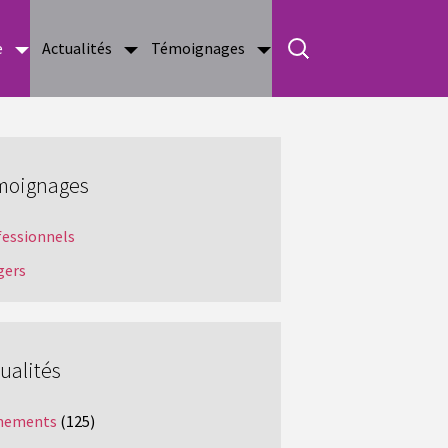
e
Actualités
Témoignages
moignages
fessionnels
gers
ualités
nements
(125)