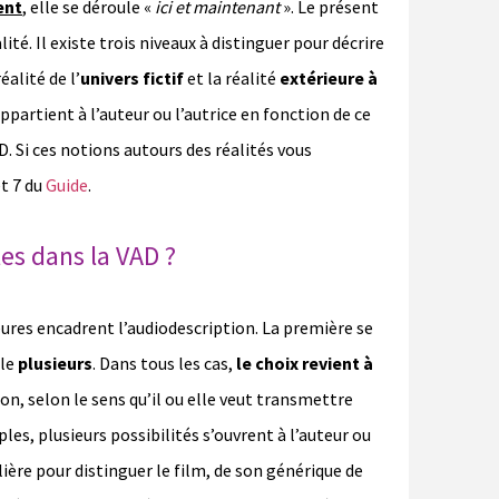
ent
, elle se déroule «
ici et maintenant
». Le présent
ité. Il existe trois niveaux à distinguer pour décrire
réalité de l’
univers fictif
et la réalité
extérieure à
appartient à l’auteur ou l’autrice en fonction de ce
D. Si ces notions autours des réalités vous
et 7 du
Guide
.
es dans la VAD ?
ures encadrent l’audiodescription. La première se
êle
plusieurs
. Dans tous les cas,
le choix revient à
on, selon le sens qu’il ou elle veut transmettre
ples, plusieurs possibilités s’ouvrent à l’auteur ou
culière pour distinguer le film, de son générique de