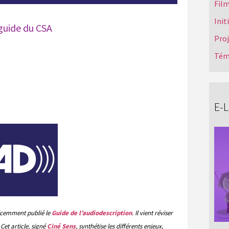
Film
Init
 guide du CSA
Pro
Tém
E-
cemment publié le
Guide de l’audiodescription
. Il vient réviser
 Cet article, signé
Ciné Sens
, synthétise les différents enjeux,