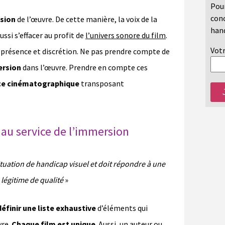
Pour
conc
sion
de l’œuvre. De cette manière, la voix de la
hand
ussi s’effacer au profit de
l’univers sonore du film
.
Votr
présence et discrétion. Ne pas prendre compte de
ersion
dans l’œuvre. Prendre en compte ces
ce cinématographique
transposant
D au service de l’immersion
situation de handicap visuel et doit répondre à une
légitime de qualité
»
éfinir une liste exhaustive
d’éléments qui
vre.
Chaque film est unique
. Aussi, un auteur ou