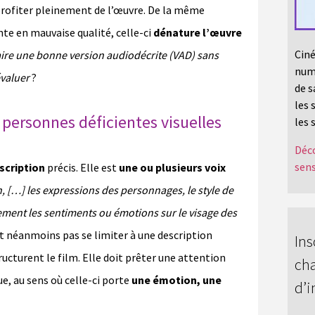
 profiter pleinement de l’œuvre. De la même
nte en mauvaise qualité, celle-ci
dénature l’œuvre
Ciné
ire une bonne version audiodécrite (VAD) sans
numé
évaluer
?
de s
les 
personnes déficientes visuelles
les 
Déco
sens
scription
précis. Elle est
une ou plusieurs voix
, […] les expressions des personnages, le style de
lement les sentiments ou émotions sur le visage des
it néanmoins pas se limiter à une description
Ins
ucturent le film. Elle doit prêter une attention
cha
e, au sens où celle-ci porte
une émotion, une
d’i