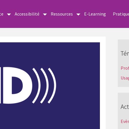
te
Accessibilité
Ressources
E-Learning
Pratiqu
Té
Pro
Usa
Act
Evè