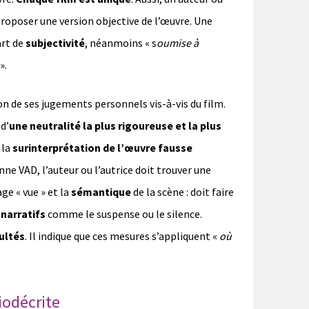
proposer une version objective de l’œuvre. Une
art de
subjectivité
, néanmoins « s
oumise à
».
ion de ses jugements personnels vis-à-vis du film.
d’
une neutralité la plus rigoureuse et la plus
 la
surinterprétation de l’œuvre fausse
nne VAD, l’auteur ou l’autrice doit trouver une
ge « vue » et la
sémantique
de la scène : doit faire
 narratifs
comme le suspense ou le silence.
cultés
. Il indique que ces mesures s’appliquent «
où
iodécrite