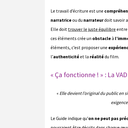
Le travail d’écriture est une
compréhen
narratrice
ou du
narrateur
doit savoir a
Elle doit
trouver le juste équilibre
entre 
ces éléments crée un
obstacle
à
l’imm
éléments, c’est proposer une
expérien
l’
authenticité
et la
réalité
du film.
« Ça fonctionne ! » : La VA
«
Elle devient l’original du public en 
exigence 
Le Guide indique qu’
on ne peut pas préd
pourraient être décrits dans chaque œu