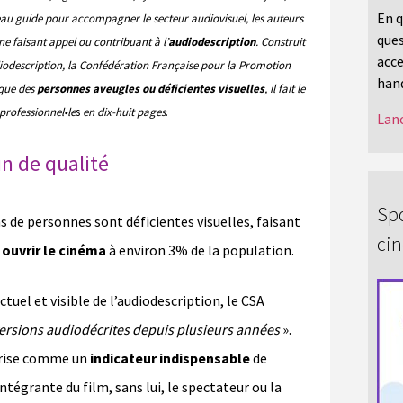
En q
eau guide pour accompagner le secteur audiovisuel, les auteurs
ques
ne faisant appel ou contribuant à l’
audiodescription
. Construit
acce
diodescription, la Confédération Française pour la Promotion
hand
 que des
personnes aveugles ou déficientes visuelles
, il fait le
professionnel•le
s
en dix-huit pages
.
Lanc
in de qualité
Spo
s de personnes sont déficientes visuelles, faisant
ci
r
ouvrir le cinéma
à environ 3% de la population.
el et visible de l’audiodescription, le CSA
versions audiodécrites depuis plusieurs années
».
rise comme un
indicateur indispensable
de
 intégrante du film, sans lui, le spectateur ou la