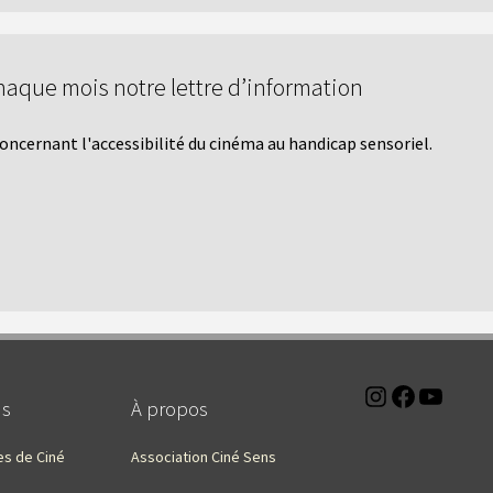
haque mois notre lettre d’information
 concernant l'accessibilité du cinéma au handicap sensoriel.
Instagra
Faceb
You
ns
À propos
es de Ciné
Association Ciné Sens