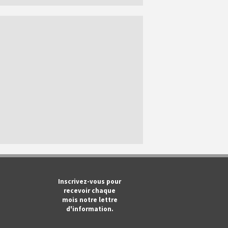
m
ook
Tube
Inscrivez-vous pour
recevoir chaque
mois notre lettre
d'information.