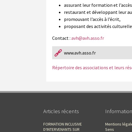
assurant leur formation et l’accès
restaurant et développant leur a
promouvant l’accès à l’écrit,
proposant des activités culturelles
Contact :
avh@avh.asso.fr
www.avh.asso.fr
Répertoire des associations et leurs ré
Articles récents
Informatio
FORMATION INCLUSIVE
Mentions légal
D‘INTERVENANTS SUR
Sens