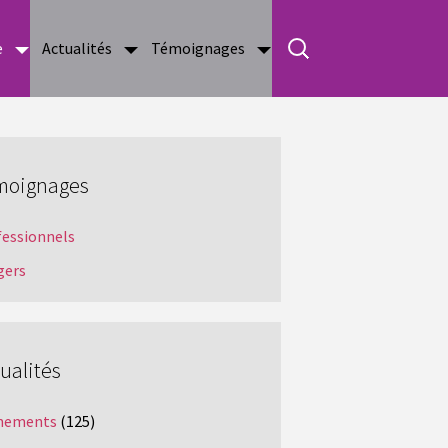
e
Actualités
Témoignages
moignages
fessionnels
gers
ualités
nements
(125)