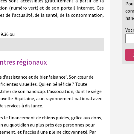
ices sont accessibles gratuitement à partir de la
Pour
ion (numéro vert) et de son portail Internet. Ces
conc
nes de l’actualité, de la santé, de la consommation,
hand
Votr
99.36 ou
ntres régionaux
 d’assistance et de bienfaisance”. Son cœur de
cientes visuelles. Qui en bénéficie ? Toute
tifier de son handicap. L’association, dont le siège
Nouvelle-Aquitaine, a un rayonnement national avec
e services à distance.
rs le financement de chiens guides, grâce aux dons,
on au quotidien au plus près des personnes pour
sement, et l’accès à une pleine citoyenneté. Par