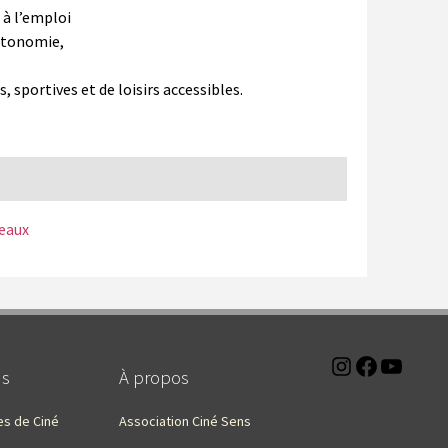
 à l’emploi
utonomie,
, sportives et de loisirs accessibles.
seaux
Instagra
Faceb
You
ns
À propos
es de Ciné
Association Ciné Sens