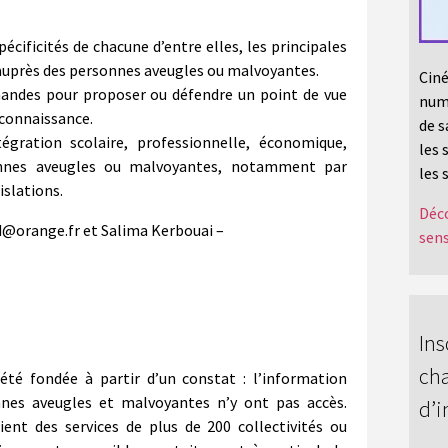
écificités de chacune d’entre elles, les principales
 auprès des personnes aveugles ou malvoyantes.
Ciné
andes pour proposer ou défendre un point de vue
numé
 connaissance.
de s
ntégration scolaire, professionnelle, économique,
les 
sonnes aveugles ou malvoyantes, notamment par
les 
islations.
Déco
ard@orange.fr et Salima Kerbouai –
sens
Ins
cha
été fondée à partir d’un constat : l’information
nnes aveugles et malvoyantes n’y ont pas accès.
d’i
ient des services de plus de 200 collectivités ou