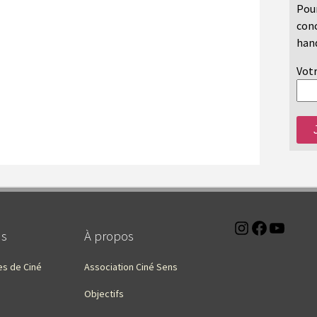
Pour
conc
hand
Votr
Instagra
Faceb
You
ns
À propos
es de Ciné
Association Ciné Sens
Objectifs