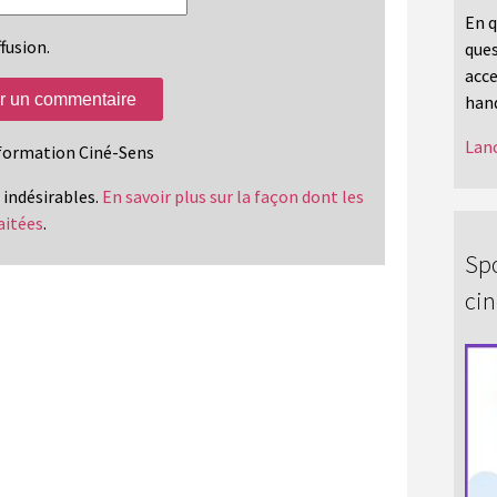
En q
fusion.
ques
acce
hand
Lanc
information Ciné-Sens
s indésirables.
En savoir plus sur la façon dont les
aitées
.
Spo
ci