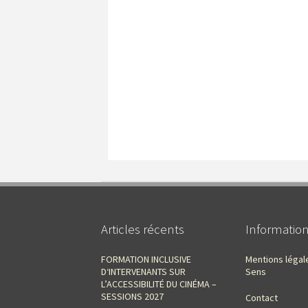
Articles récents
Informatio
FORMATION INCLUSIVE
Mentions légal
D‘INTERVENANTS SUR
Sens
L’ACCESSIBILITÉ DU CINÉMA –
SESSIONS 2027
Contact