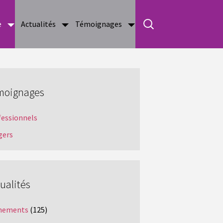
e
Actualités
Témoignages
moignages
fessionnels
gers
ualités
nements
(125)