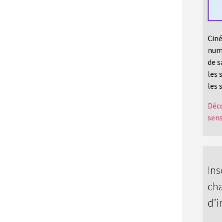
Ciné
numé
de s
les 
les 
Déco
sens
Ins
cha
d’i