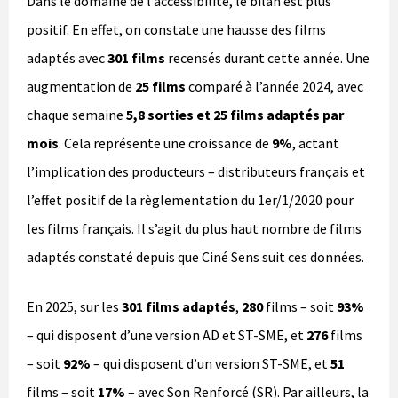
Dans le domaine de l’accessibilité, le bilan est plus
positif. En effet, on constate une hausse des films
adaptés avec
301 films
recensés durant cette année. Une
augmentation de
25 films
comparé à l’année 2024, avec
chaque semaine
5,8 sorties et 25 films adaptés par
mois
. Cela représente une croissance de
9%
, actant
l’implication des producteurs – distributeurs français et
l’effet positif de la règlementation du 1er/1/2020 pour
les films français. Il s’agit du plus haut nombre de films
adaptés constaté depuis que Ciné Sens suit ces données.
En 2025, sur les
301
films adaptés
,
280
films – soit
93%
– qui disposent d’une version AD et ST-SME, et
276
films
– soit
92%
– qui disposent d’un version ST-SME, et
51
films – soit
17%
– avec Son Renforcé (SR). Par ailleurs, la