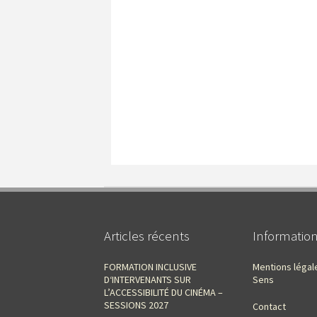
Articles récents
Informatio
FORMATION INCLUSIVE
Mentions légal
D‘INTERVENANTS SUR
Sens
L’ACCESSIBILITÉ DU CINÉMA –
SESSIONS 2027
Contact