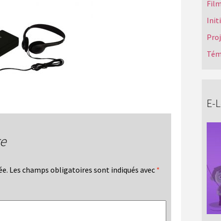
Film
Init
Pro
Tém
E-
re
ée.
Les champs obligatoires sont indiqués avec
*