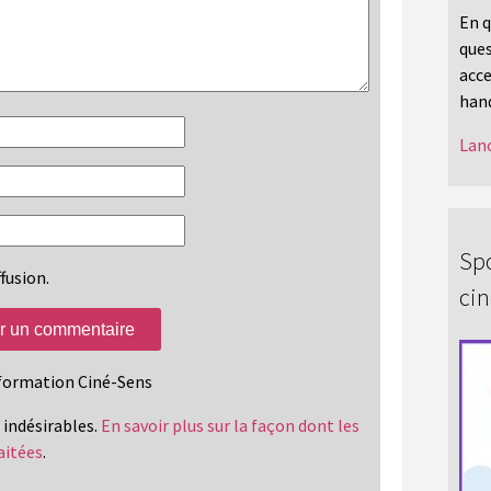
En q
ques
acce
hand
Lanc
Spo
fusion.
ci
information Ciné-Sens
s indésirables.
En savoir plus sur la façon dont les
aitées
.