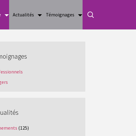
e
Actualités
Témoignages
moignages
fessionnels
gers
ualités
nements
(125)