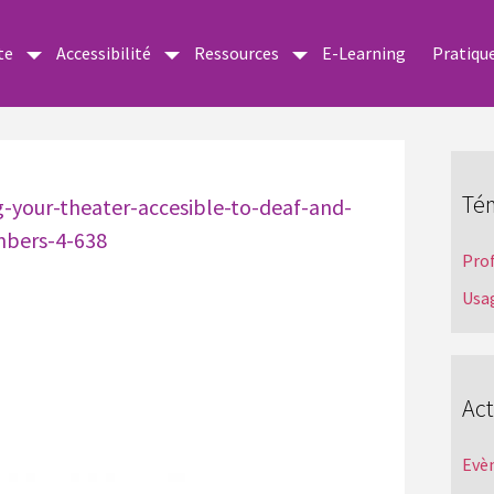
te
Accessibilité
Ressources
E-Learning
Pratiqu
Té
g-your-theater-accesible-to-deaf-and-
mbers-4-638
Pro
Usa
Act
Evè