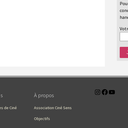
Pour
conc
hand
Votr
Instagra
Faceb
You
ns
À propos
es de Ciné
Association Ciné Sens
Objectifs