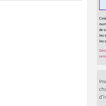
Ciné
numé
de s
les 
les 
Déco
sens
Ins
cha
d’i