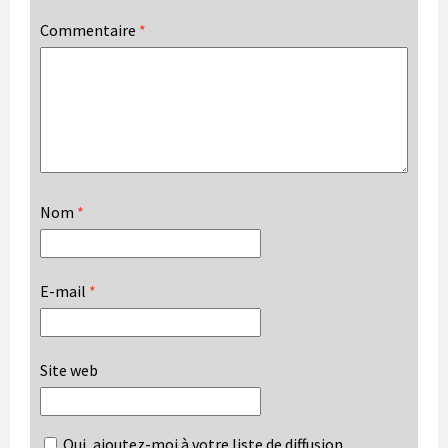
Commentaire
*
Nom
*
E-mail
*
Site web
Oui, ajoutez-moi à votre liste de diffusion.