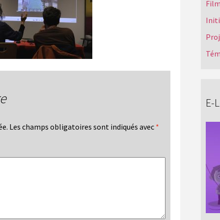
Film
Init
Pro
Tém
re
E-
ée.
Les champs obligatoires sont indiqués avec
*