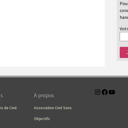
Pour
conc
hand
Votr
Instagra
Faceb
You
ns
À propos
es de Ciné
Association Ciné Sens
Objectifs