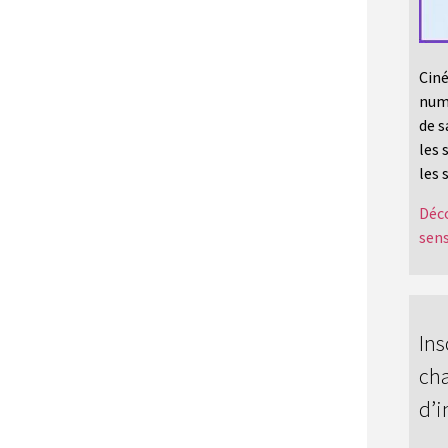
Ciné
numé
de s
les 
les 
Déco
sens
Ins
cha
d’i