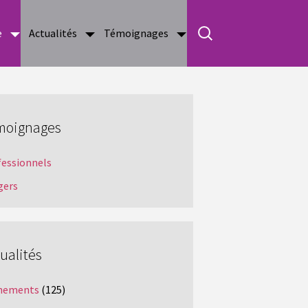
e
Actualités
Témoignages
moignages
fessionnels
gers
ualités
nements
(125)