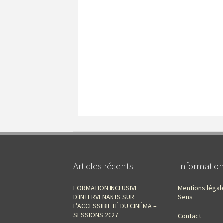
Articles récents
Informatio
FORMATION INCLUSIVE
Mentions légal
D‘INTERVENANTS SUR
Sens
L’ACCESSIBILITÉ DU CINÉMA –
SESSIONS 2027
Contact