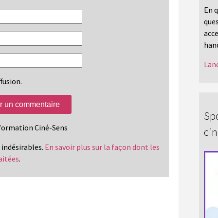
En q
ques
acce
hand
Lanc
fusion.
Spo
information Ciné-Sens
ci
s indésirables.
En savoir plus sur la façon dont les
aitées
.