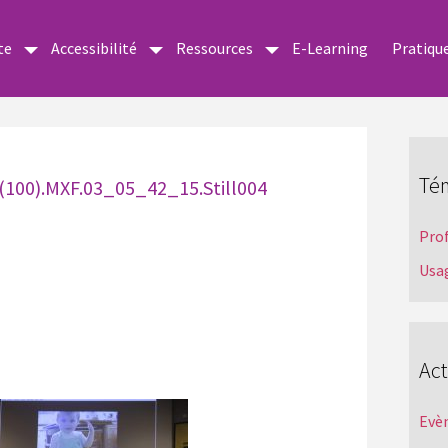
te
Accessibilité
Ressources
E-Learning
Pratiqu
Té
 (100).MXF.03_05_42_15.Still004
Pro
Usa
Act
Evè