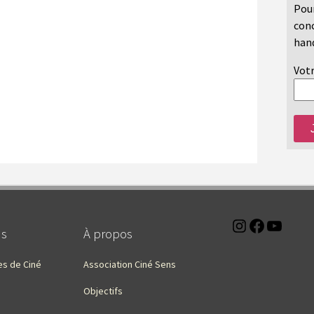
Pour
conc
hand
Votr
Instagra
Faceb
You
ns
À propos
es de Ciné
Association Ciné Sens
Objectifs