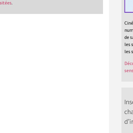
aitées
.
Ciné
numé
de s
les 
les 
Déco
sens
Ins
cha
d’i