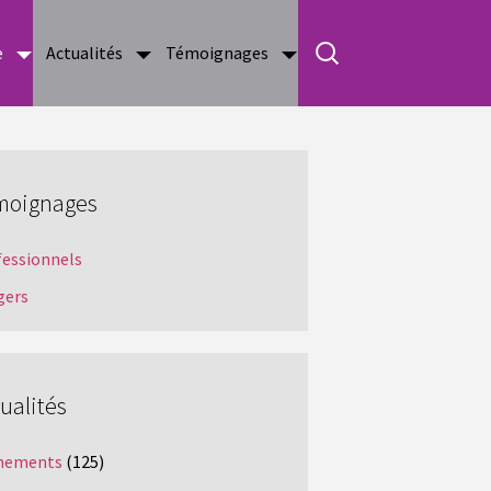
e
Actualités
Témoignages
moignages
fessionnels
gers
ualités
nements
(125)