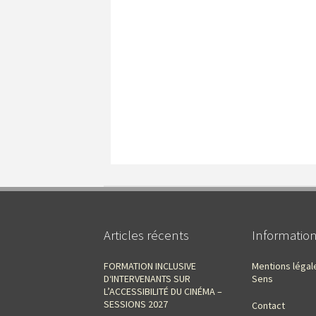
Articles récents
Informatio
FORMATION INCLUSIVE
Mentions légal
D‘INTERVENANTS SUR
Sens
L’ACCESSIBILITÉ DU CINÉMA –
SESSIONS 2027
Contact