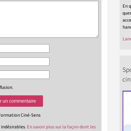
En q
ques
acce
hand
Lanc
Spo
ci
fusion.
information Ciné-Sens
s indésirables.
En savoir plus sur la façon dont les