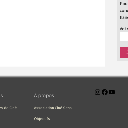
Pour
conc
hand
Votr
Instagra
Faceb
You
ns
À propos
es de Ciné
Association Ciné Sens
Objectifs