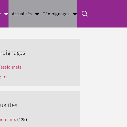
e
Actualités
Témoignages
moignages
fessionnels
gers
ualités
nements
(125)