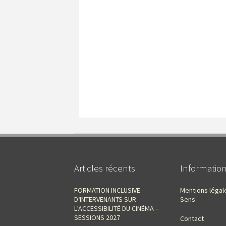
Articles récents
Informatio
FORMATION INCLUSIVE
Mentions légal
D‘INTERVENANTS SUR
Sens
L’ACCESSIBILITÉ DU CINÉMA –
SESSIONS 2027
Contact