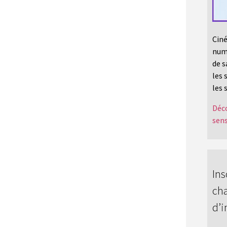
Ciné
numé
de s
les 
les 
Déco
sens
Ins
cha
d’i