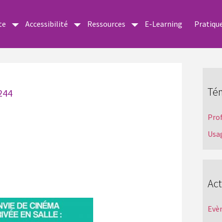
te
Accessibilité
Ressources
E-Learning
Pratiqu
Té
244
Pro
Usa
Act
Evè