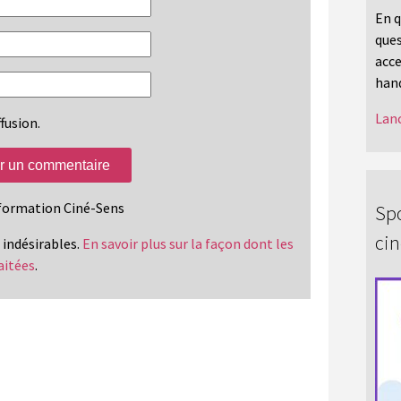
En q
ques
acce
hand
Lanc
fusion.
information Ciné-Sens
Spo
ci
s indésirables.
En savoir plus sur la façon dont les
aitées
.