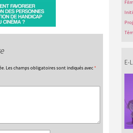
Film
Init
Pro
Tém
re
E-
ée.
Les champs obligatoires sont indiqués avec
*