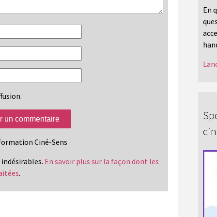
En q
ques
acce
hand
Lanc
fusion.
Spo
ci
information Ciné-Sens
s indésirables.
En savoir plus sur la façon dont les
aitées
.