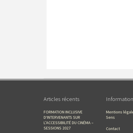
Articles récents
Informatio
FORMATION INCLUSIVE
Mentions légal
D‘INTERVENANTS SUR
Sens
L’ACCESSIBILITÉ DU CINÉMA –
SESSIONS 2027
Contact