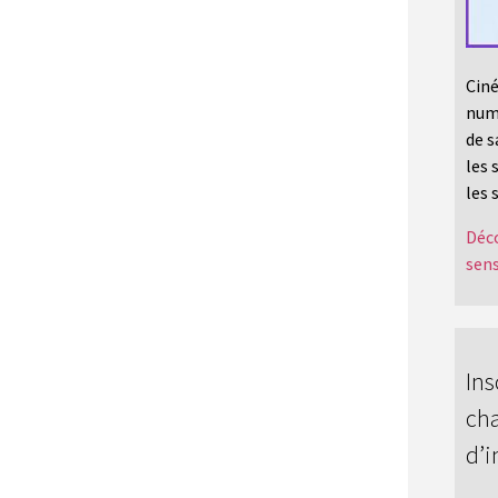
Ciné
numé
de s
les 
les 
Déco
sens
Ins
cha
d’i