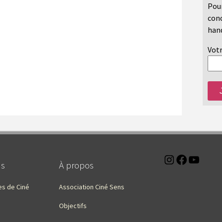
Pour
conc
hand
Votr
Instagra
Faceb
You
ns
À propos
es de Ciné
Association Ciné Sens
Objectifs