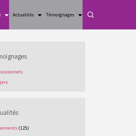
e
Actualités
Témoignages
moignages
fessionnels
gers
ualités
nements
(125)