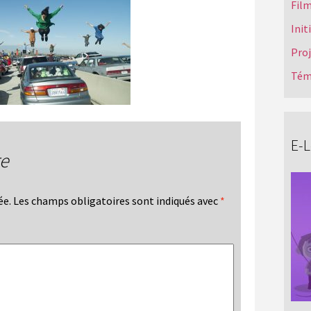
Film
Init
Pro
Tém
E-
re
ée.
Les champs obligatoires sont indiqués avec
*