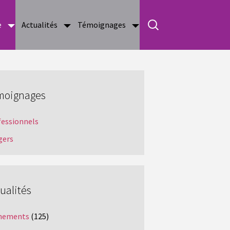
e
Actualités
Témoignages
moignages
fessionnels
gers
ualités
nements
(125)