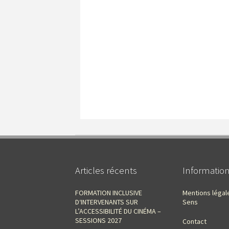
Articles récents
Informatio
FORMATION INCLUSIVE
Mentions légal
D‘INTERVENANTS SUR
Sens
L’ACCESSIBILITÉ DU CINÉMA –
SESSIONS 2027
Contact