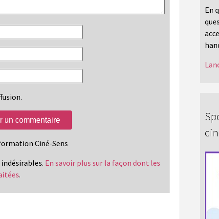
En q
ques
acce
hand
Lanc
fusion.
Spo
ci
information Ciné-Sens
s indésirables.
En savoir plus sur la façon dont les
aitées
.