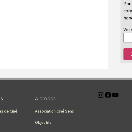
Pour
conc
hand
Votr
Instagra
Faceb
You
ns
À propos
es de Ciné
Association Ciné Sens
Objectifs