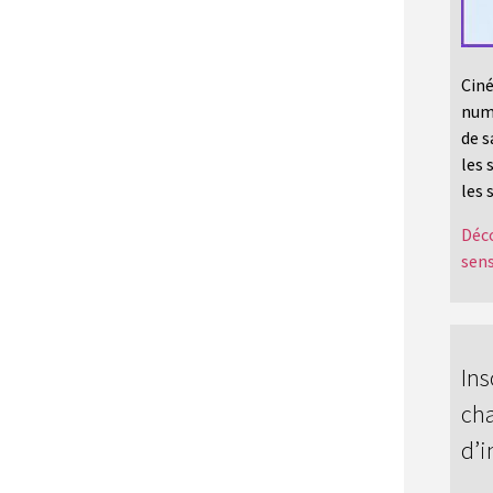
Ciné
numé
de s
les 
les 
Déco
sens
Ins
cha
d’i