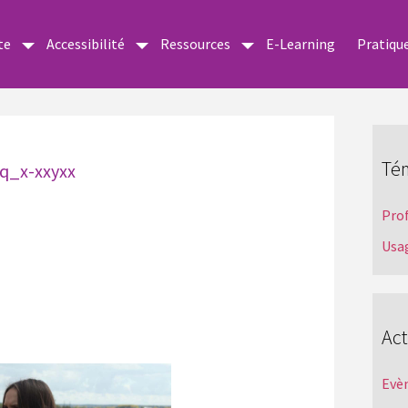
te
Accessibilité
Ressources
E-Learning
Pratiqu
Té
q_x-xxyxx
Pro
Usa
Act
Evè