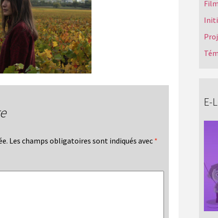
Film
Init
Pro
Tém
E-
re
ée.
Les champs obligatoires sont indiqués avec
*