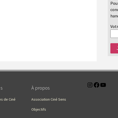
Pour
conc
hand
Votr
Instagra
Faceb
You
ns
À propos
es de Ciné
Association Ciné Sens
Objectifs