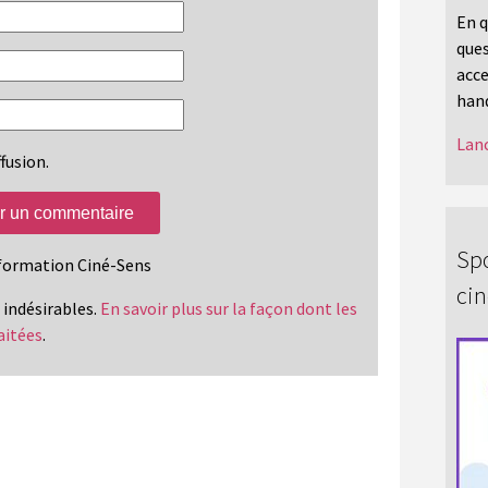
En q
ques
acce
hand
Lanc
fusion.
Spo
information Ciné-Sens
ci
s indésirables.
En savoir plus sur la façon dont les
aitées
.