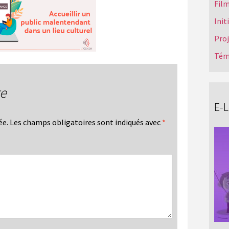
Film
Init
Pro
Tém
re
E-
ée.
Les champs obligatoires sont indiqués avec
*