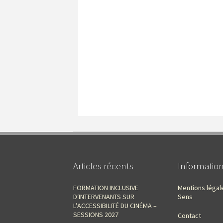
Articles récents
Informatio
FORMATION INCLUSIVE
Mentions légal
D‘INTERVENANTS SUR
Sens
L’ACCESSIBILITÉ DU CINÉMA –
SESSIONS 2027
Contact