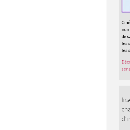
Ciné
numé
de s
les 
les 
Déco
sens
Ins
cha
d’i