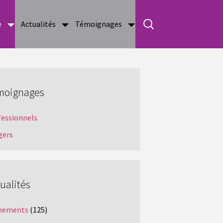
e
Actualités
Témoignages
moignages
fessionnels
gers
ualités
nements
(125)