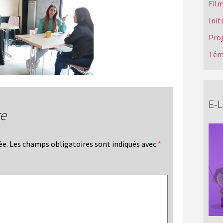
Film
Init
Pro
Tém
E-
re
ée.
Les champs obligatoires sont indiqués avec
*