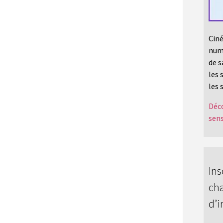
Ciné
numé
de s
les 
les 
Déco
sens
Ins
cha
d’i