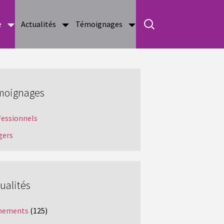
e
Actualités
Témoignages
moignages
fessionnels
gers
ualités
nements
(125)