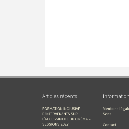
Articles récents
Informatio
FORMATION INCLUSIVE
Mentions légal
D‘INTERVENANTS SUR
Sens
L’ACCESSIBILITÉ DU CINÉMA –
SESSIONS 2027
Contact