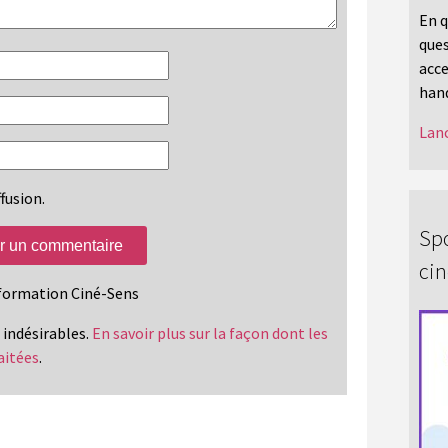
En q
ques
acce
hand
Lanc
fusion.
Spo
ci
information Ciné-Sens
s indésirables.
En savoir plus sur la façon dont les
aitées
.