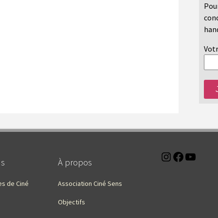
Pour
conc
hand
Votr
Instagra
Faceb
You
ns
À propos
es de Ciné
Association Ciné Sens
Objectifs