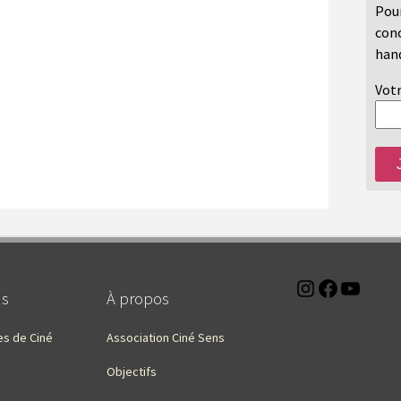
Pour
conc
hand
Votr
Instagra
Faceb
You
ns
À propos
es de Ciné
Association Ciné Sens
Objectifs