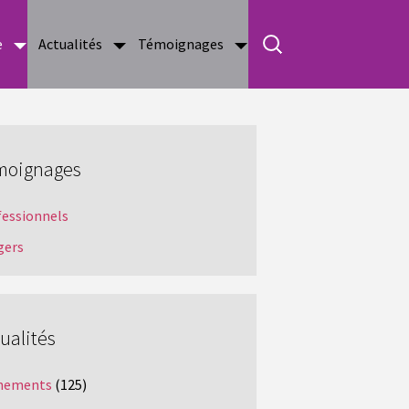
e
Actualités
Témoignages
moignages
fessionnels
gers
ualités
nements
(125)