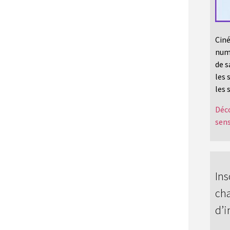
Ciné
numé
de s
les 
les 
Déco
sens
Ins
cha
d’i