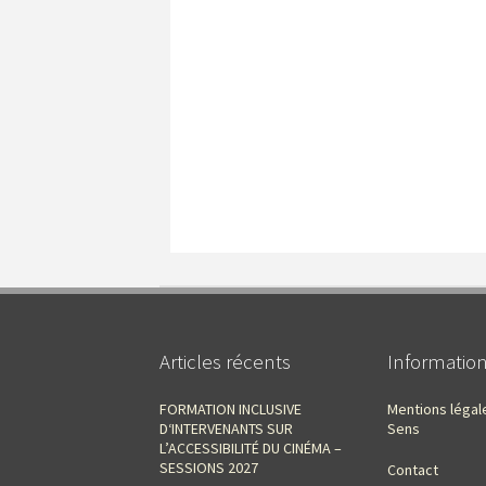
Articles récents
Informatio
FORMATION INCLUSIVE
Mentions légal
D‘INTERVENANTS SUR
Sens
L’ACCESSIBILITÉ DU CINÉMA –
SESSIONS 2027
Contact