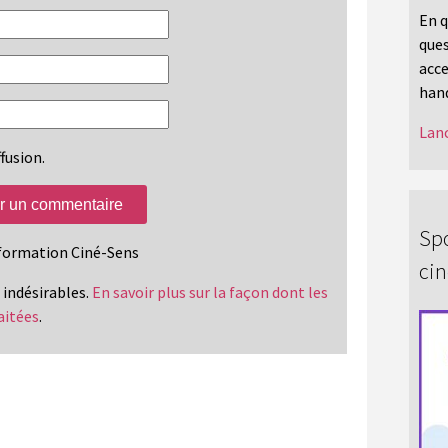
En q
ques
acce
hand
Lanc
fusion.
Spo
information Ciné-Sens
ci
s indésirables.
En savoir plus sur la façon dont les
aitées
.