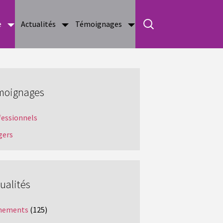
e
Actualités
Témoignages
moignages
fessionnels
gers
ualités
nements
(125)