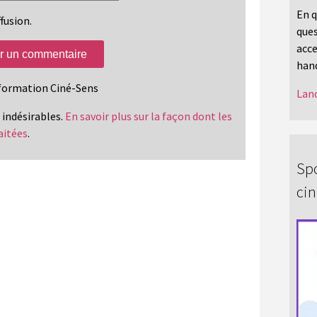
En q
fusion.
ques
acce
hand
information Ciné-Sens
Lanc
s indésirables.
En savoir plus sur la façon dont les
aitées
.
Spo
ci