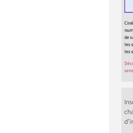
Ciné
numé
de s
les 
les 
Déco
sens
Ins
cha
d’i