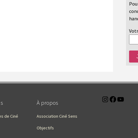
Pour
conc
hand
Votr
Instagra
Faceb
You
ns
À propos
es de Ciné
Association Ciné Sens
Objectifs