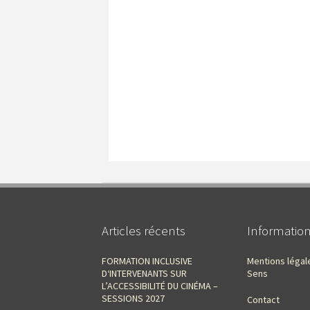
Articles récents
Informatio
FORMATION INCLUSIVE
Mentions légal
D‘INTERVENANTS SUR
Sens
L’ACCESSIBILITÉ DU CINÉMA –
SESSIONS 2027
Contact