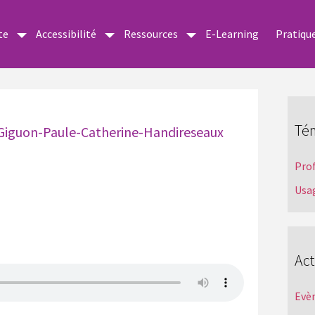
te
Accessibilité
Ressources
E-Learning
Pratiqu
Té
-Giguon-Paule-Catherine-Handireseaux
Pro
Usa
Act
Evè