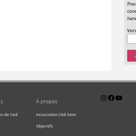
Pour
conc
hand
Votr
Instagra
Faceb
You
ns
À propos
es de Ciné
Association Ciné Sens
Objectifs