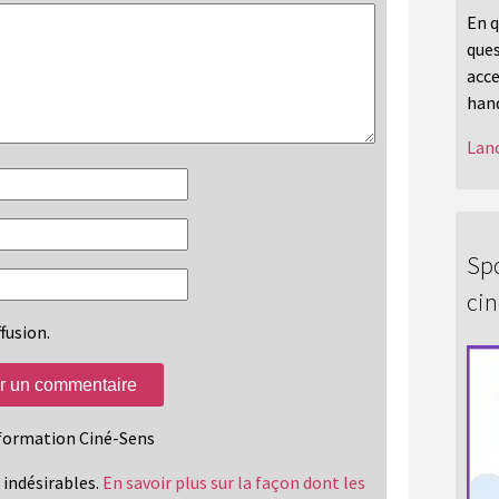
En q
ques
acce
hand
Lanc
Spo
ci
fusion.
information Ciné-Sens
s indésirables.
En savoir plus sur la façon dont les