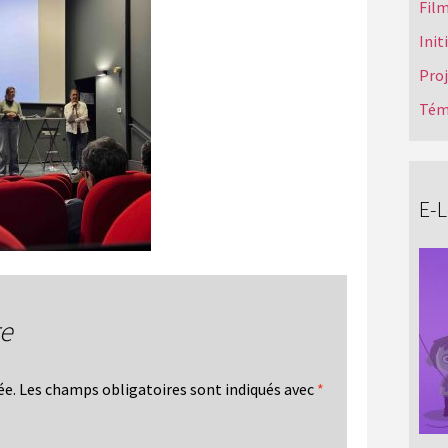
Film
Init
Pro
Tém
E-
re
ée.
Les champs obligatoires sont indiqués avec
*