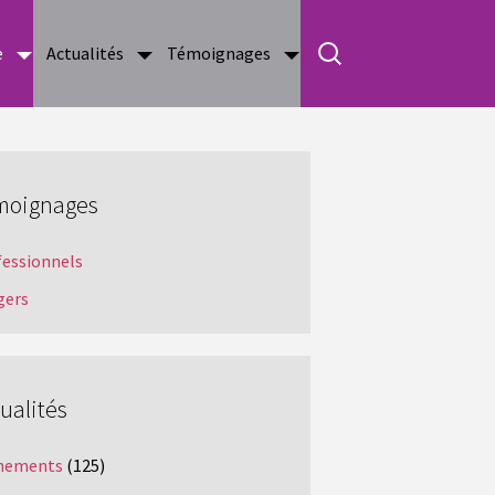
e
Actualités
Témoignages
moignages
fessionnels
gers
ualités
nements
(125)