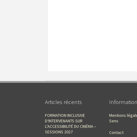
Articles récents
Informatio
FORMATION INCLUSIVE
Mentions légal
D‘INTERVENANTS SUR
Sens
L’ACCESSIBILITÉ DU CINÉMA –
SESSIONS 2027
Contact