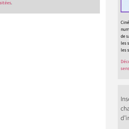
aitées
.
Ciné
numé
de s
les 
les 
Déco
sens
Ins
cha
d’i