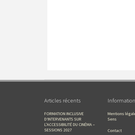
Articles récents
Informatio
FORMATION INCLUSIVE
Mentions légal
D‘INTERVENANTS SUR
Sens
L’ACCESSIBILITÉ DU CINÉMA –
SESSIONS 2027
Contact