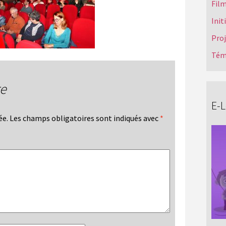
Film
Init
Pro
Tém
re
E-
ée.
Les champs obligatoires sont indiqués avec
*