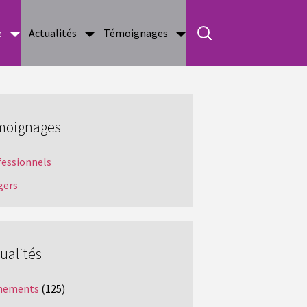
e
Actualités
Témoignages
moignages
fessionnels
gers
ualités
nements
(125)