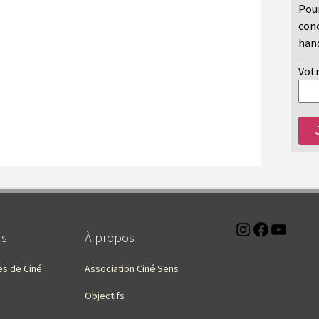
Pour
conc
hand
Votr
Instagra
Faceb
You
ns
À propos
es de Ciné
Association Ciné Sens
Objectifs