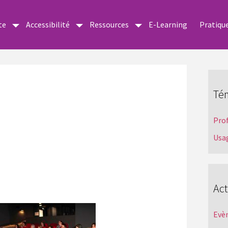
te
Accessibilité
Ressources
E-Learning
Pratiqu
Té
Pro
Usa
Act
Evè