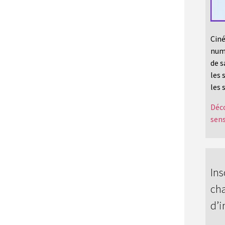
Ciné
numé
de s
les 
les 
Déco
sens
Ins
cha
d’i