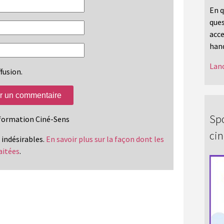
En q
ques
acce
hand
Lanc
fusion.
Spo
information Ciné-Sens
ci
s indésirables.
En savoir plus sur la façon dont les
aitées
.