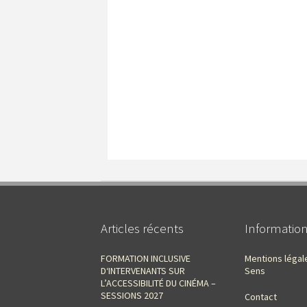
Articles récents
Informatio
FORMATION INCLUSIVE
Mentions légal
D‘INTERVENANTS SUR
Sens
L’ACCESSIBILITÉ DU CINÉMA –
SESSIONS 2027
Contact