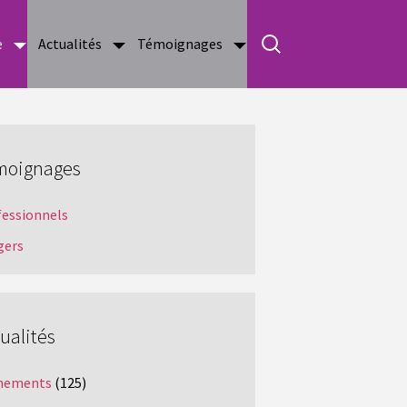
e
Actualités
Témoignages
moignages
fessionnels
gers
ualités
nements
(125)