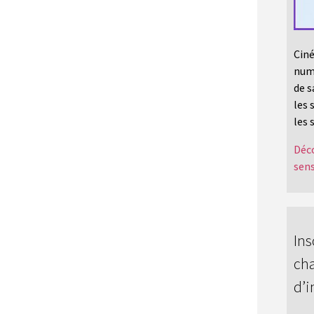
Ciné
numé
de s
les 
les 
Déco
sens
Ins
cha
d’i