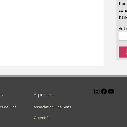
Pour
conc
hand
Votr
Instagra
Faceb
You
ns
À propos
es de Ciné
Association Ciné Sens
Objectifs