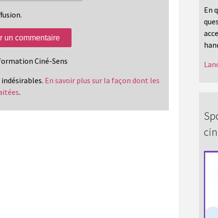
En q
fusion.
ques
acce
hand
information Ciné-Sens
Lanc
s indésirables.
En savoir plus sur la façon dont les
aitées
.
Spo
ci