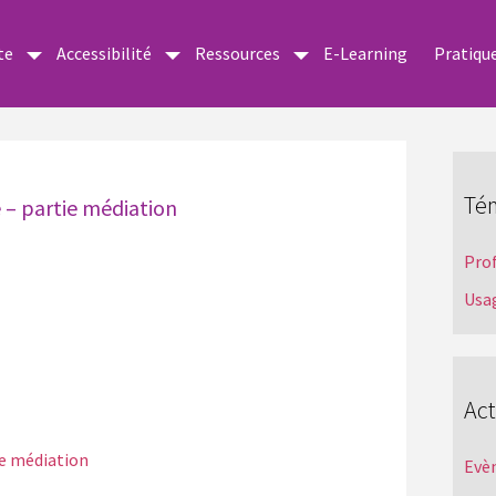
te
Accessibilité
Ressources
E-Learning
Pratiqu
Té
 – partie médiation
Pro
Usa
Act
ie médiation
Evè