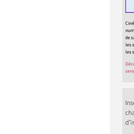
Ciné
numé
de s
les 
les 
Déco
sens
Ins
cha
d’i