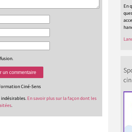
En q
ques
acce
hand
Lanc
fusion.
Spo
ci
information Ciné-Sens
s indésirables.
En savoir plus sur la façon dont les
aitées
.