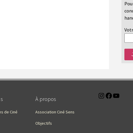
Pour
conc
hand
Votr
Instagra
Faceb
You
ns
À propos
es de Ciné
Association Ciné Sens
Objectifs