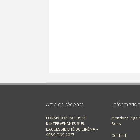
Articles récents
Informatio
FORMATION INCLUSIVE
Mentions légal
D‘INTERVENANTS SUR
Sens
L’ACCESSIBILITÉ DU CINÉMA –
SESSIONS 2027
Contact