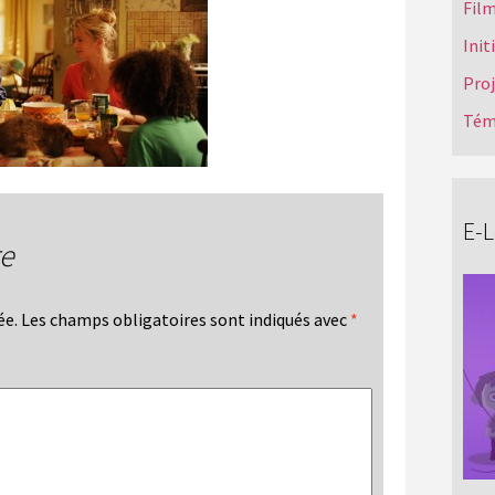
Film
Init
Pro
Tém
E-
re
ée.
Les champs obligatoires sont indiqués avec
*