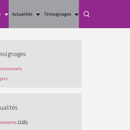
e
Actualités
Témoignages
moignages
fessionnels
gers
ualités
nements
(125)