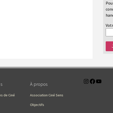
Pour
conc
hand
Votr
Instagra
Faceb
You
ns
À propos
es de Ciné
Association Ciné Sens
Objectifs