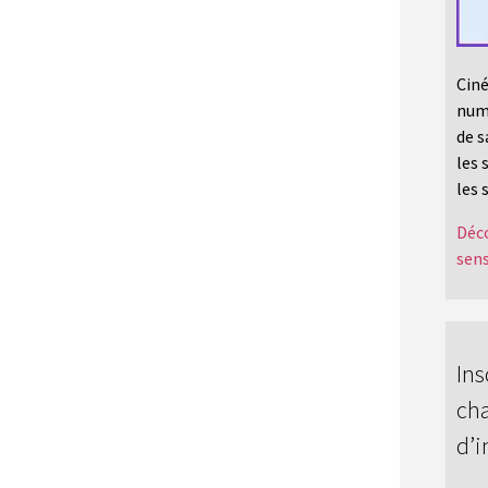
Ciné
numé
de s
les 
les 
Déco
sens
Ins
cha
d’i