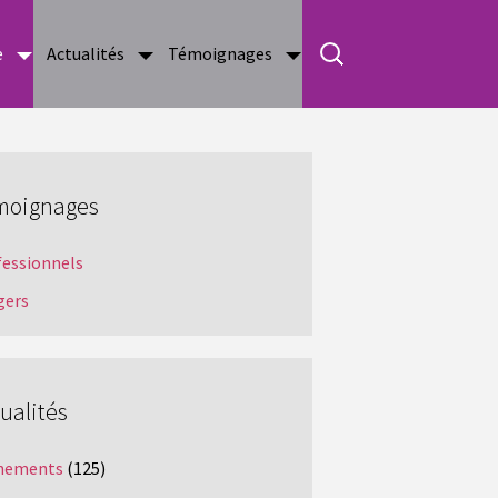
e
Actualités
Témoignages
moignages
fessionnels
gers
ualités
nements
(125)