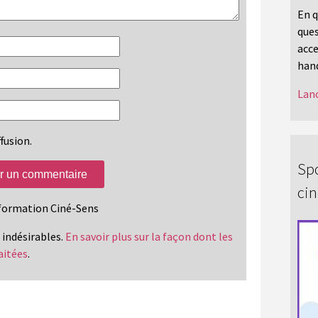
En q
ques
acce
hand
Lanc
fusion.
Spo
ci
information Ciné-Sens
s indésirables.
En savoir plus sur la façon dont les
aitées
.