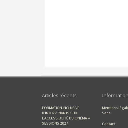
Articles récents
Informatio
FORMATION INCLUSIVE
Mentions légal
D‘INTERVENANTS SUR
Sens
L’ACCESSIBILITÉ DU CINÉMA –
SESSIONS 2027
Contact