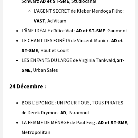
Schwarz
AD et ST-SME
, Studiocanal
L’AGENT SECRET de Kleber Mendoça Filho :
VAST
, Ad Vitam
L’ÂME IDÉALE d’Alice Vial :
AD et ST-SME
, Gaumont
LE CHANT DES FORÊTS de Vincent Munier :
AD et
ST-SME
, Haut et Court
LES ENFANTS DU LARGE de Virginia Tankvald,
ST-
SME
, Urban Sales
24 Décembre :
BOB L’EPONGE : UN POUR TOUS, TOUS PIRATES
de Derek Drymon :
AD
, Paramout
LA FEMME DE MÉNAGE de Paul Feig :
AD et ST-SME
,
Metropolitan