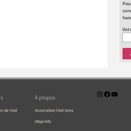
Pour
conc
hand
Votr
Instagra
Faceb
You
ns
À propos
es de Ciné
Association Ciné Sens
Objectifs