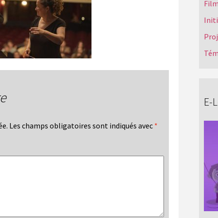
Film
Init
Pro
Tém
re
E-
ée.
Les champs obligatoires sont indiqués avec
*