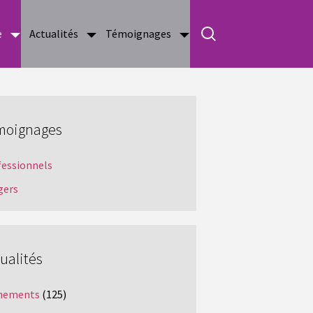
e
Actualités
Témoignages
moignages
fessionnels
gers
ualités
nements
(125)