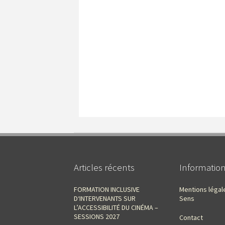
Articles récents
Informatio
FORMATION INCLUSIVE
Mentions légal
D‘INTERVENANTS SUR
Sens
L’ACCESSIBILITÉ DU CINÉMA –
SESSIONS 2027
Contact