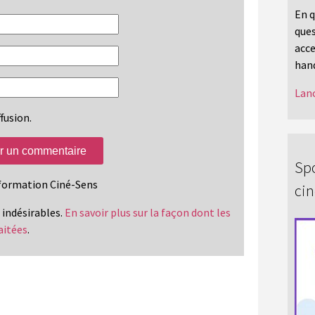
En q
ques
acce
hand
Lanc
fusion.
Spo
information Ciné-Sens
ci
s indésirables.
En savoir plus sur la façon dont les
aitées
.