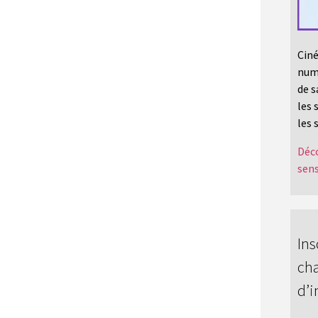
Ciné
numé
de s
les 
les 
Déco
sens
Ins
cha
d’i