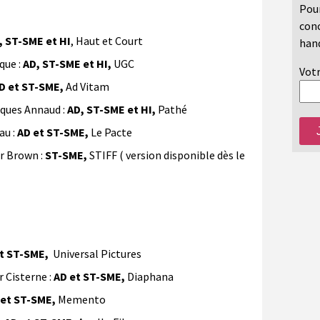
Pour
conc
, ST-SME et HI
, Haut et Court
hand
que :
AD, ST-SME et HI,
UGC
Votr
D et ST-SME,
Ad Vitam
ues Annaud :
AD, ST-SME et HI,
Pathé
au :
AD et ST-SME,
Le Pacte
r Brown :
ST-SME,
STIFF ( version disponible dès le
et ST-SME,
Universal Pictures
 Cisterne :
AD et ST-SME,
Diaphana
 et ST-SME,
Memento