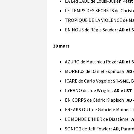
LA BRIGADE de Louis-Julien Petit 
LE TEMPS DES SECRETS de Christo
TROPIQUE DE LA VIOLENCE de Man
EN NOUS de Régis Sauder :
AD et 
30 mars
AZURO de Matthieu Rozé :
AD et 
MORBIUS de Daniel Espinosa :
AD 
ICARE de Carlo Vogele :
ST-SME
, 
CYRANO de Joe Wright :
AD et ST
EN CORPS de Cédric Klapisch :
AD 
FREAKS OUT de Gabriele Mainetti
LE MONDE D’HIER de Diastème :
A
SONIC 2 de Jeff Fowler :
AD
, Param