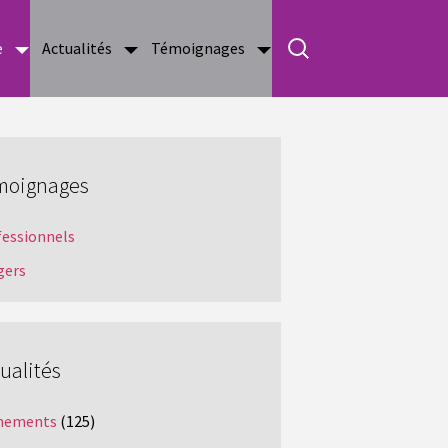
e
Actualités
Témoignages
moignages
fessionnels
gers
ualités
nements
(125)