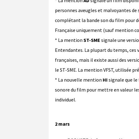
* La mention
AD
signale un film dispon
personnes aveugles et malvoyantes de s
complétant la bande son du film pour déc
Française uniquement (sauf mention con
* La mention
ST-SME
signale une versi
Entendantes. La plupart du temps, ces v
françaises, mais il existe aussi des versi
le ST-SME. La mention VFST, utilisée p
* La nouvelle mention
HI
signale que le
sonore du film pour mettre en valeur le
individuel.
2 mars