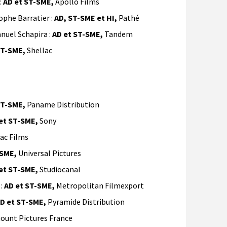
:
AD et ST-SME,
Apollo Films
phe Barratier :
AD, ST-SME et HI,
Pathé
uel Schapira :
AD et ST-SME,
Tandem
ST-SME,
Shellac
ST-SME,
Paname Distribution
et ST-SME,
Sony
Bac Films
-SME,
Universal Pictures
et ST-SME,
Studiocanal
 :
AD et ST-SME,
Metropolitan Filmexport
D et ST-SME,
Pyramide Distribution
ount Pictures France