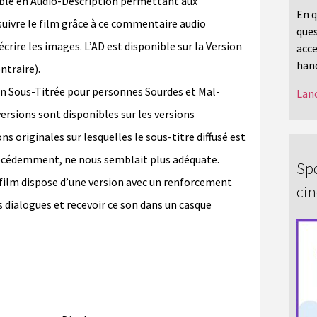
ible en Audio-Description permettant aux
En q
uivre le film grâce à ce commentaire audio
ques
rire les images. L’AD est disponible sur la Version
acce
hand
traire).
on Sous-Titrée pour personnes Sourdes et Mal-
Lanc
ersions sont disponibles sur les versions
ons originales sur lesquelles le sous-titre diffusé est
récédemment, ne nous semblait plus adéquate.
Spo
 film dispose d’une version avec un renforcement
ci
s dialogues et recevoir ce son dans un casque