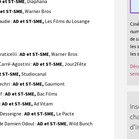
D et ST-SME
, Diaphana
 et ST-SME
, Warner Bros
udie :
AD et ST-SME,
Les Films du Losange
Ciné
numé
de s
les 
les 
ticelli :
AD et ST-SME
, Warner Bros
arré-Agostini :
AD et ST-SME
, Jour2Fête
Déco
sens
t ST-SME,
Studiocanal
chri :
AD et ST-SME,
Gaumont
f :
AD et ST-SME,
Bac Films
:
AD et ST-SME,
Ad Vitam
Ins
Desseigne :
AD et ST-SME,
Le Pacte
cha
 Damien Odoul :
AD et ST-SME
, Wild Bunch
d’i