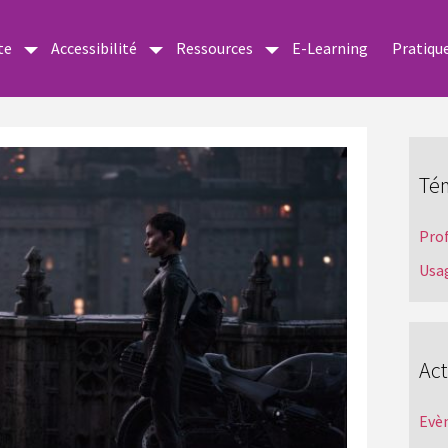
te
Accessibilité
Ressources
E-Learning
Pratiqu
Té
Pro
Usa
Act
Evè