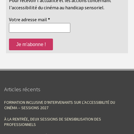
Pour recevoir l'actualité et les actions concernant
l'accessibilité du cinéma au handicap sensoriel.
Votre adresse mail
*
Articles récents
FORMATION INCLUSIVE D‘INTERVENANTS SUR L’ACCESSIBILITÉ DU
CINÉMA – SESSIONS 2027
À LA RENTRÉE, DEUX SESSIONS DE SENSIBILISATION DES
PROFESSIONNELS