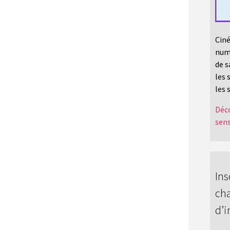
Ciné
numé
de s
les 
les 
Déco
sens
Ins
cha
d’i