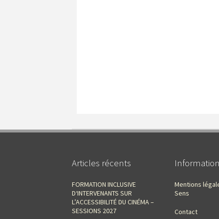
Articles récents
Informatio
FORMATION INCLUSIVE
Mentions légal
D‘INTERVENANTS SUR
Sens
L’ACCESSIBILITÉ DU CINÉMA –
SESSIONS 2027
Contact