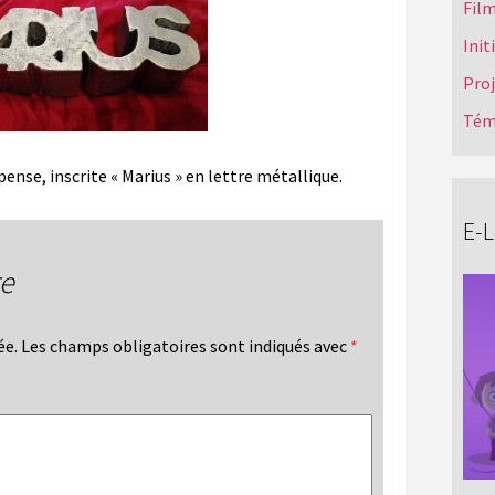
Film
Init
Pro
Tém
nse, inscrite « Marius » en lettre métallique.
E-
re
ée.
Les champs obligatoires sont indiqués avec
*