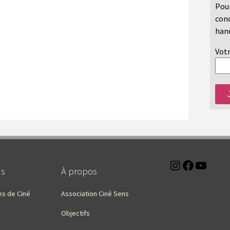
Pour
conc
hand
Votr
Instagra
Faceb
You
ns
À propos
es de Ciné
Association Ciné Sens
Objectifs