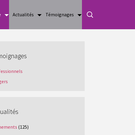
e
Actualités
Témoignages
moignages
fessionnels
gers
ualités
nements
(125)