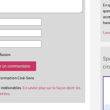
En q
ques
acce
hand
Lanc
fusion.
Spo
ci
information Ciné-Sens
s indésirables.
En savoir plus sur la façon dont les
aitées
.