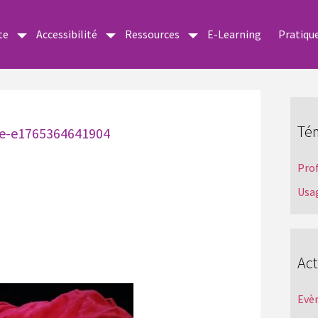
te
Accessibilité
Ressources
E-Learning
Pratiqu
Té
ee-e1765364641904
Pro
Usa
Act
Evè