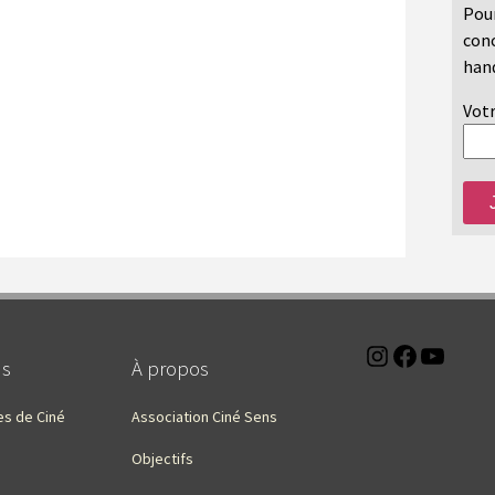
Pour
conc
hand
Votr
Instagra
Faceb
You
ns
À propos
es de Ciné
Association Ciné Sens
Objectifs