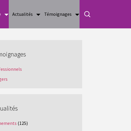
e
Actualités
Témoignages
moignages
fessionnels
gers
ualités
nements
(125)