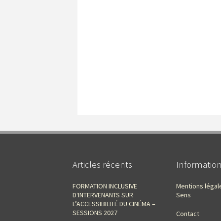
Articles récents
Informatio
FORMATION INCLUSIVE
Mentions légal
D‘INTERVENANTS SUR
Sens
L’ACCESSIBILITÉ DU CINÉMA –
SESSIONS 2027
Contact