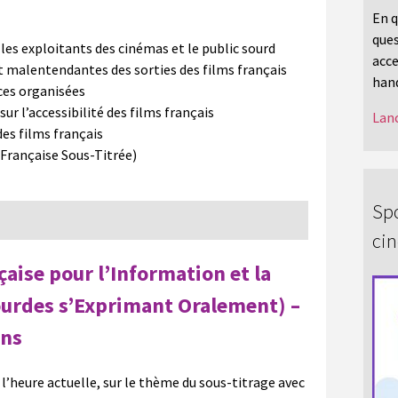
En q
ques
es exploitants des cinémas et le public sourd
acce
t malentendantes des sorties des films français
hand
ces organisées
sur l’accessibilité des films français
Lanc
es films français
 Française Sous-Titrée)
Spo
ci
aise pour l’Information et la
urdes s’Exprimant Oralement) –
ons
 à l’heure actuelle, sur le thème du sous-titrage avec