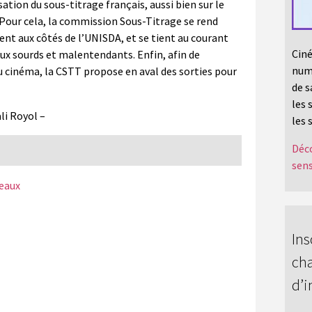
ation du sous-titrage français, aussi bien sur le
 Pour cela, la commission Sous-Titrage se rend
ent aux côtés de l’UNISDA, et se tient au courant
Ciné
ux sourds et malentendants. Enfin, afin de
numé
au cinéma, la CSTT propose en aval des sorties pour
de s
les 
li Royol –
les 
Déco
sens
seaux
Ins
cha
d’i