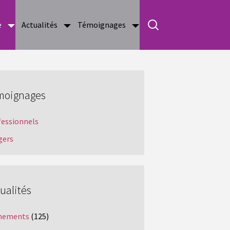
e
Actualités
Témoignages
moignages
fessionnels
gers
ualités
nements
(125)