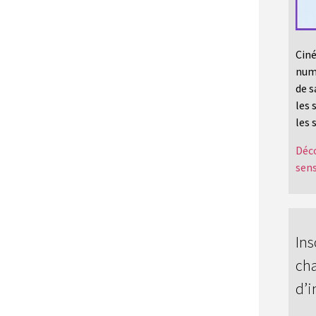
Ciné
numé
de s
les 
les 
Déco
sens
Ins
cha
d’i