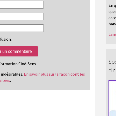
En q
ques
acce
hand
Lanc
fusion.
Spo
information Ciné-Sens
ci
s indésirables.
En savoir plus sur la façon dont les
aitées
.