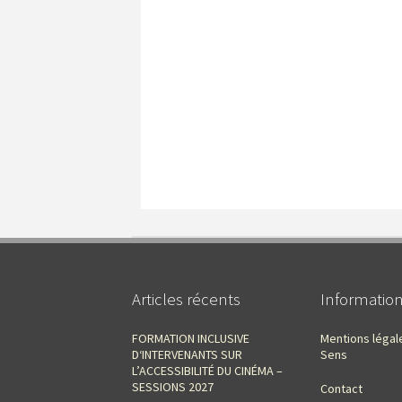
Articles récents
Informatio
FORMATION INCLUSIVE
Mentions légal
D‘INTERVENANTS SUR
Sens
L’ACCESSIBILITÉ DU CINÉMA –
SESSIONS 2027
Contact