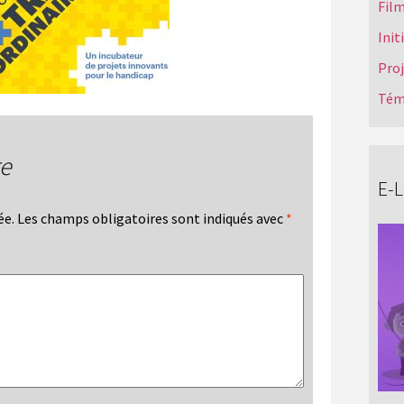
Film
Init
Pro
Tém
re
E-
ée.
Les champs obligatoires sont indiqués avec
*