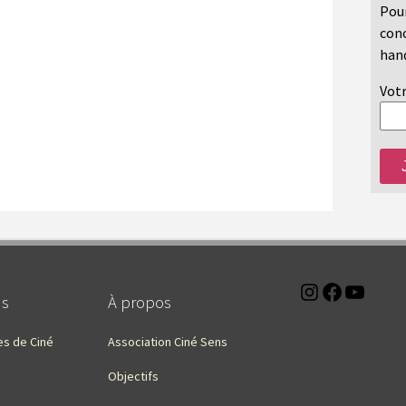
Pour
conc
hand
Votr
Instagra
Faceb
You
ns
À propos
es de Ciné
Association Ciné Sens
Objectifs