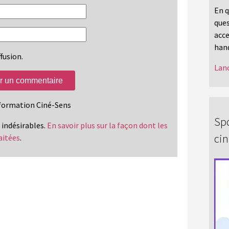
En q
ques
acce
hand
fusion.
Lanc
information Ciné-Sens
Spo
s indésirables.
En savoir plus sur la façon dont les
ci
aitées
.