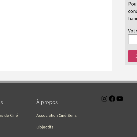
Pour
conc
hand
Votr
Instagra
Faceb
You
ns
À propos
es de Ciné
Association Ciné Sens
Objectifs