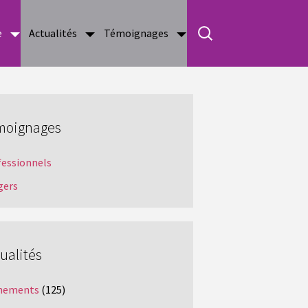
e
Actualités
Témoignages
moignages
fessionnels
gers
ualités
nements
(125)