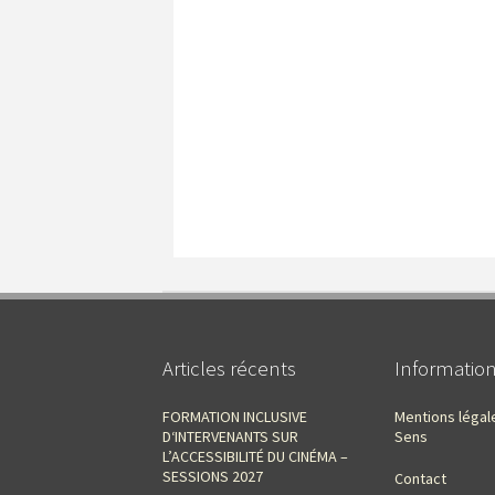
Articles récents
Informatio
FORMATION INCLUSIVE
Mentions légal
D‘INTERVENANTS SUR
Sens
L’ACCESSIBILITÉ DU CINÉMA –
SESSIONS 2027
Contact