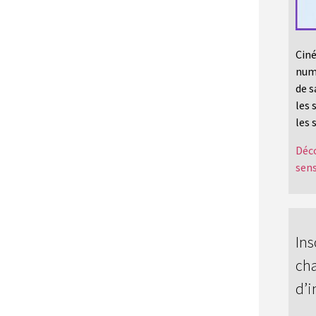
Ciné
numé
de s
les 
les 
Déco
sens
Ins
cha
d’i