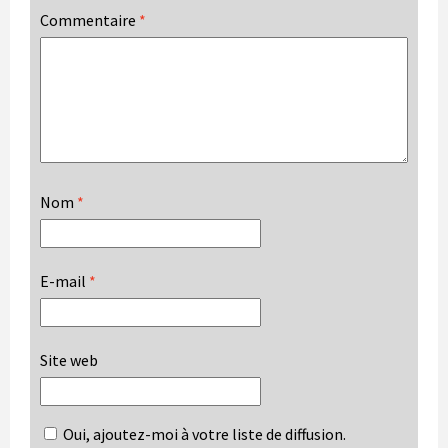
Commentaire
*
Nom
*
E-mail
*
Site web
Oui, ajoutez-moi à votre liste de diffusion.