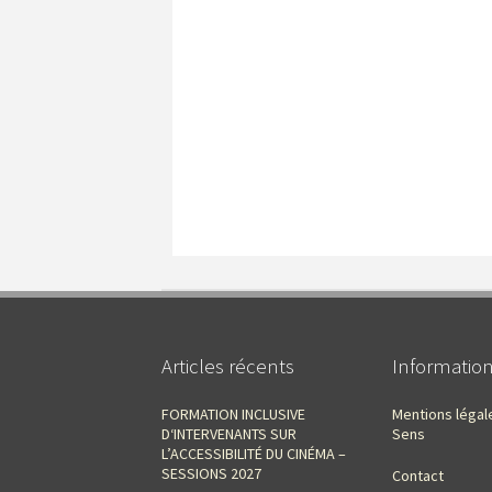
Articles récents
Informatio
FORMATION INCLUSIVE
Mentions légal
D‘INTERVENANTS SUR
Sens
L’ACCESSIBILITÉ DU CINÉMA –
SESSIONS 2027
Contact