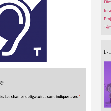
Film
Init
Pro
Tém
E-
re
ée.
Les champs obligatoires sont indiqués avec
*