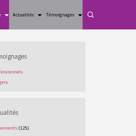
e
Actualités
Témoignages
moignages
fessionnels
gers
ualités
nements
(125)