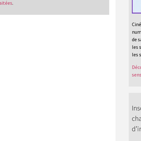
aitées
.
Ciné
numé
de s
les 
les 
Déco
sens
Ins
cha
d’i