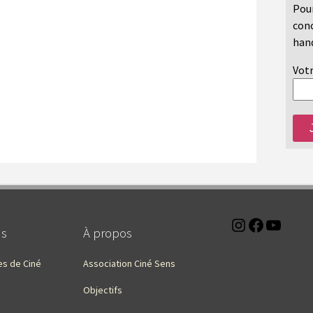
Pour
conc
hand
Votr
Instagra
Faceb
You
ns
À propos
es de Ciné
Association Ciné Sens
Objectifs