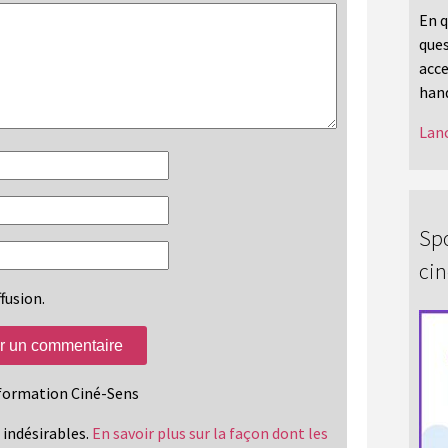
En q
ques
acce
hand
Lanc
Spo
ci
fusion.
information Ciné-Sens
s indésirables.
En savoir plus sur la façon dont les