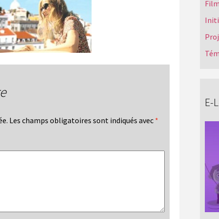
Film
Init
Pro
Tém
re
E-
ée.
Les champs obligatoires sont indiqués avec
*