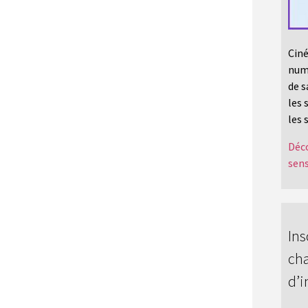
Ciné
numé
de s
les 
les 
Déco
sens
Ins
cha
d’i