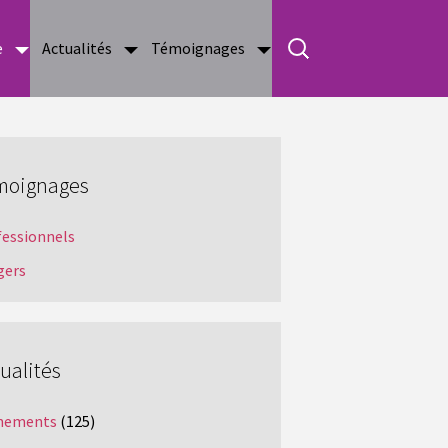
e
Actualités
Témoignages
moignages
fessionnels
gers
ualités
nements
(125)