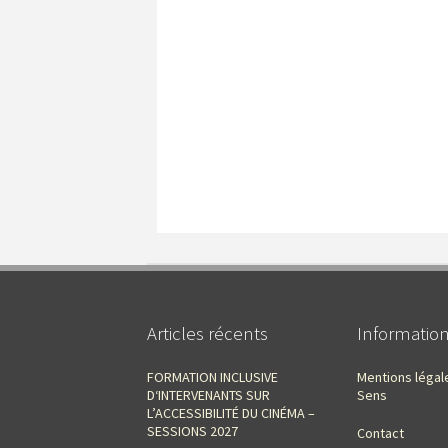
Articles récents
Informatio
FORMATION INCLUSIVE
Mentions légal
D‘INTERVENANTS SUR
Sens
L’ACCESSIBILITÉ DU CINÉMA –
SESSIONS 2027
Contact