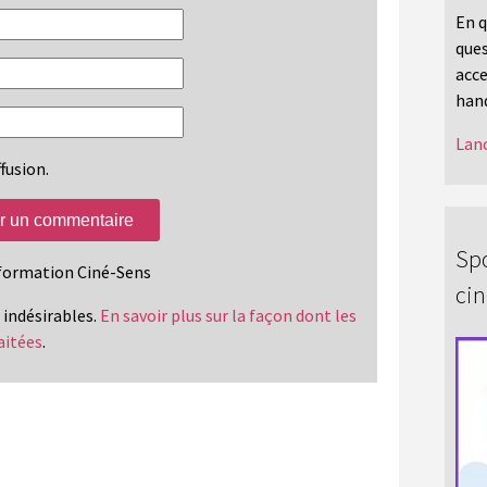
En q
ques
acce
hand
Lanc
fusion.
Spo
information Ciné-Sens
ci
s indésirables.
En savoir plus sur la façon dont les
aitées
.