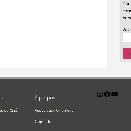
Pour
conc
hand
Votr
Instagra
Faceb
You
ns
À propos
es de Ciné
Association Ciné Sens
Objectifs