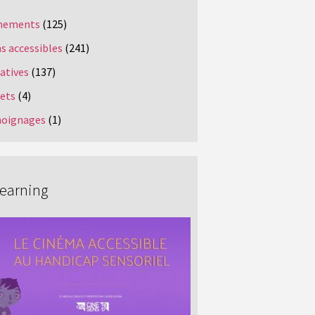
nements
(125)
s accessibles
(241)
iatives
(137)
jets
(4)
oignages
(1)
Learning