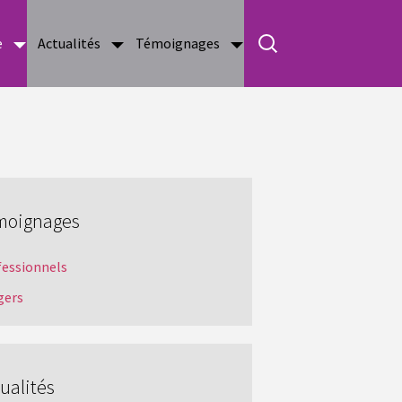
e
Actualités
Témoignages
moignages
fessionnels
gers
ualités