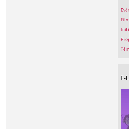
Evè
Film
Init
Pro
Tém
E-