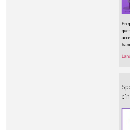
En q
ques
acce
hand
Lanc
Spo
ci