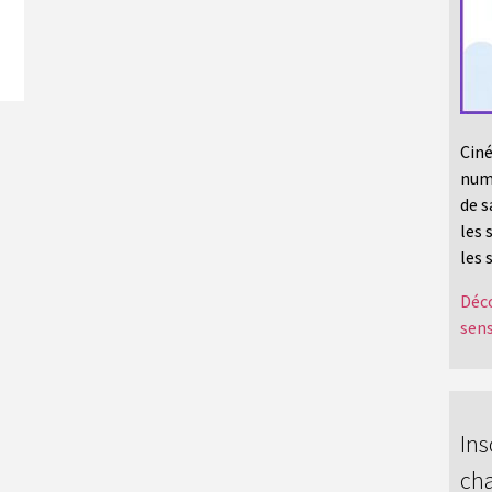
Ciné
numé
de s
les 
les 
Déco
sens
Ins
cha