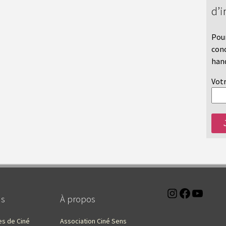
d’i
Pour
conc
hand
Votr
Instagra
Faceb
You
ns
À propos
es de Ciné
Association Ciné Sens