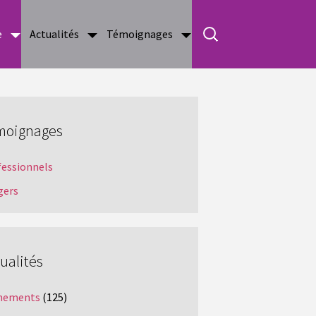
e
Actualités
Témoignages
moignages
fessionnels
gers
ualités
nements
(125)