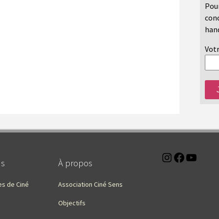
Pour
conc
hand
Votr
Instagra
Faceb
You
ns
À propos
es de Ciné
Association Ciné Sens
Objectifs