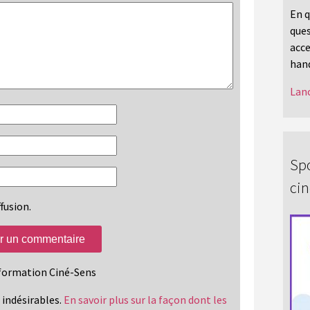
En q
ques
acce
hand
Lanc
Spo
ci
fusion.
information Ciné-Sens
s indésirables.
En savoir plus sur la façon dont les