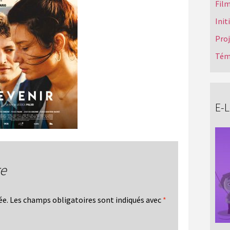
Film
Init
Pro
Tém
E-
re
ée.
Les champs obligatoires sont indiqués avec
*