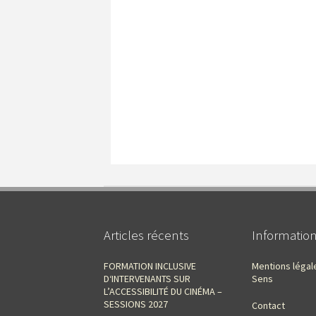
Articles récents
Informatio
FORMATION INCLUSIVE
Mentions légal
D‘INTERVENANTS SUR
Sens
L’ACCESSIBILITÉ DU CINÉMA –
SESSIONS 2027
Contact