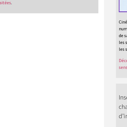
aitées
.
Ciné
numé
de s
les 
les 
Déco
sens
Ins
cha
d’i