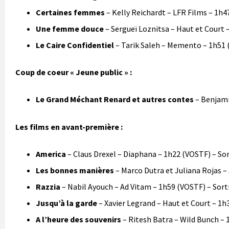
Certaines femmes
– Kelly Reichardt – LFR Films – 1h
Une femme douce
– Sergueï Loznitsa – Haut et Court
Le Caire Confidentiel
– Tarik Saleh – Memento – 1h51
Coup de coeur « Jeune public » :
Le Grand Méchant Renard et autres contes
– Benjami
Les films en avant-première :
America
– Claus Drexel – Diaphana – 1h22 (VOSTF) – Sor
Les bonnes manières
– Marco Dutra et Juliana Rojas –
Razzia
– Nabil Ayouch – Ad Vitam – 1h59 (VOSTF) – Sort
Jusqu’à la garde
– Xavier Legrand – Haut et Court – 1h3
A l’heure des souvenirs
– Ritesh Batra – Wild Bunch – 1