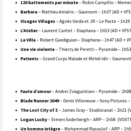
120 battements par minute
– Robin Campillo – Memen
Barbara
– Mathieu Amalric – Gaumont – 1h37 (AD + VFS
Visages Villages
– Agnès Varda et JR – Le Pacte – 1h29
L’Atelier
– Laurent Cantet – Diaphana – 1h53 (AD + VFS
La Villa
– Robert Guediguian – Diaphana – 1h47 (AD + V
Une vie violente
– Thierry de Peretti – Pyramide – 1h5
Patients
– Grand Corps Malade et Mehdi Idir – Gaumont
Faute d’amour
– Andreï Zviaguintsev – Pyramide – 2h0
Blade Runner 2049
– Denis Villeneuve – Sony Pictures 
The Lost City of Z
– James Gray – Studiocanal – 2h21 
Logan Lucky
– Steven Soderbergh – ARP – 1h58 (VOST
Un homme intègre
– Mohammad Rasoulof – ARP – 1h5