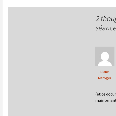
2 thou
séance
Diane
Maroger
(et ce docu
maintenant i