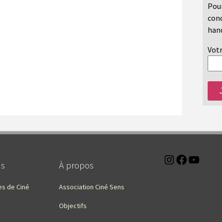
Pour
conc
hand
Votr
Instagra
Faceb
You
ns
À propos
es de Ciné
Association Ciné Sens
Objectifs