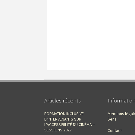
Articles récents
Informatio
FORMATION INCLUSIVE
Mentions légal
D‘INTERVENANTS SUR
Sens
L’ACCESSIBILITÉ DU CINÉMA –
SESSIONS 2027
Contact