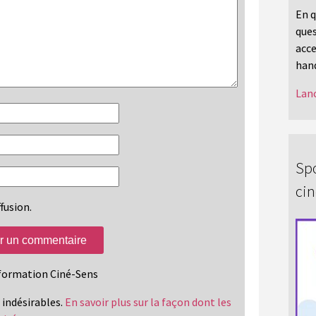
En q
ques
acce
hand
Lanc
Spo
ci
fusion.
information Ciné-Sens
s indésirables.
En savoir plus sur la façon dont les