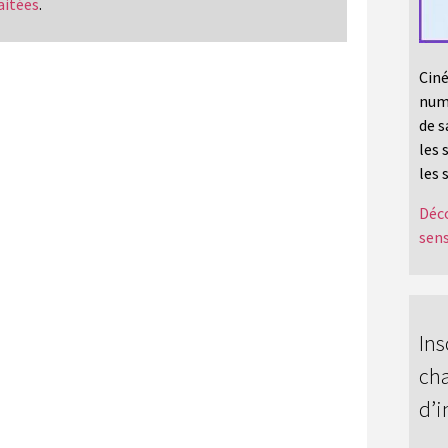
aitées
.
Ciné
numé
de s
les 
les 
Déco
sens
Ins
cha
d’i