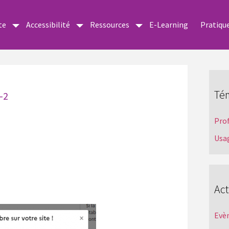
te
Accessibilité
Ressources
E-Learning
Pratiqu
Té
-2
Pro
Usa
Act
Evè