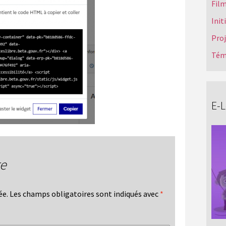
Film
Init
Pro
Tém
E-
re
ée.
Les champs obligatoires sont indiqués avec
*