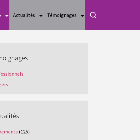
e
Actualités
Témoignages
moignages
fessionnels
gers
ualités
nements
(125)