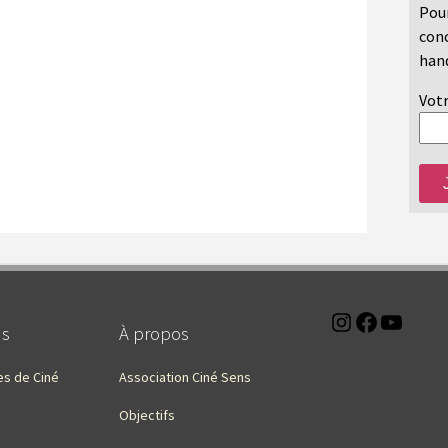
Pour
conc
hand
Votr
Instagra
Faceb
You
ns
À propos
es de Ciné
Association Ciné Sens
Objectifs