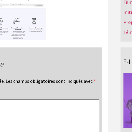
Film
Init
Pro
Tém
E-
re
ée.
Les champs obligatoires sont indiqués avec
*