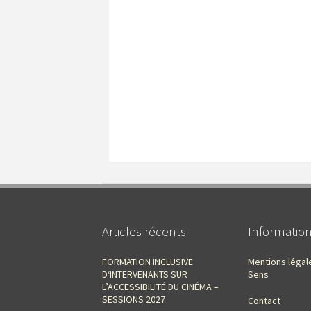
Articles récents
Informatio
FORMATION INCLUSIVE
Mentions légal
D‘INTERVENANTS SUR
Sens
L’ACCESSIBILITÉ DU CINÉMA –
SESSIONS 2027
Contact