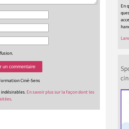
En q
ques
acce
hand
Lanc
fusion.
Spo
ci
information Ciné-Sens
s indésirables.
En savoir plus sur la façon dont les
aitées
.