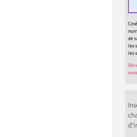
Ciné
numé
de s
les 
les 
Déco
sens
Ins
cha
d’i