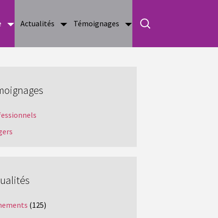
e
Actualités
Témoignages
moignages
fessionnels
gers
ualités
nements
(125)