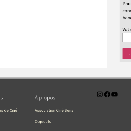
Pour
conc
hand
Votr
Instagra
Faceb
You
ns
À propos
es de Ciné
Association Ciné Sens
Objectifs