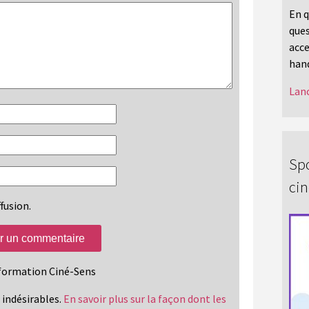
En q
ques
acce
hand
Lanc
Spo
ci
fusion.
information Ciné-Sens
s indésirables.
En savoir plus sur la façon dont les