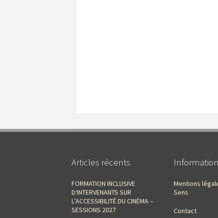
Articles récents
Informatio
FORMATION INCLUSIVE
Mentions légal
D‘INTERVENANTS SUR
Sens
L’ACCESSIBILITÉ DU CINÉMA –
SESSIONS 2027
Contact