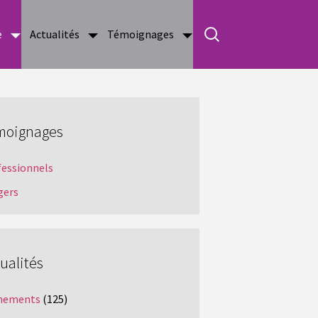
e
Actualités
Témoignages
moignages
fessionnels
gers
ualités
nements
(125)