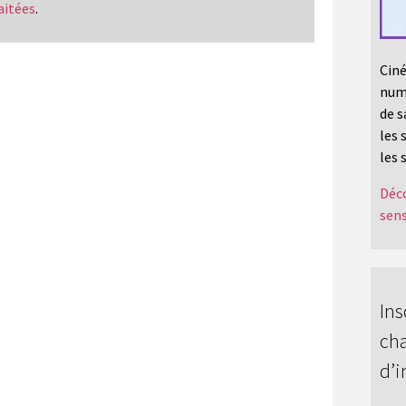
aitées
.
Ciné
numé
de s
les 
les 
Déco
sens
Ins
cha
d’i