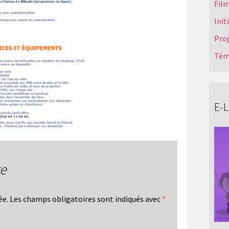
Film
Init
Pro
Tém
E-
re
ée.
Les champs obligatoires sont indiqués avec
*