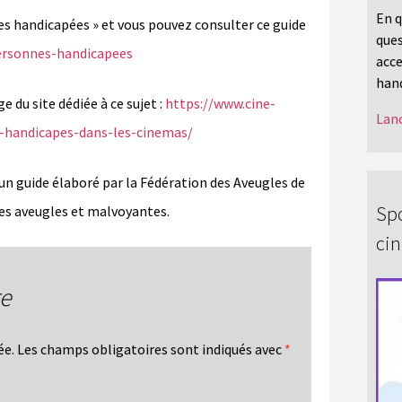
En q
nnes handicapées » et vous pouvez consulter ce guide
ques
personnes-handicapees
acce
hand
 du site dédiée à ce sujet :
https://www.cine-
Lanc
cs-handicapes-dans-les-cinemas/
 guide élaboré par la Fédération des Aveugles de
Spo
nes aveugles et malvoyantes.
ci
re
ée.
Les champs obligatoires sont indiqués avec
*