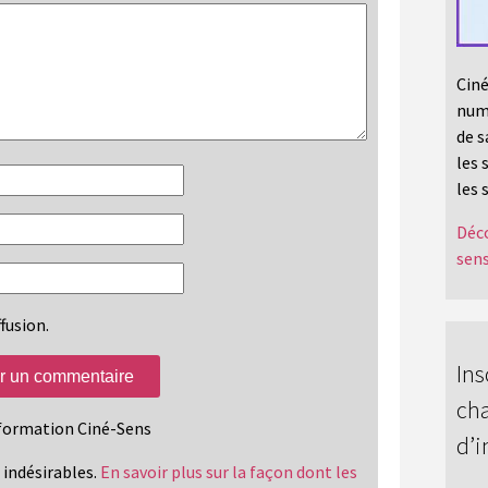
Ciné
numé
de s
les 
les 
Déco
sens
fusion.
Ins
cha
information Ciné-Sens
d’i
s indésirables.
En savoir plus sur la façon dont les