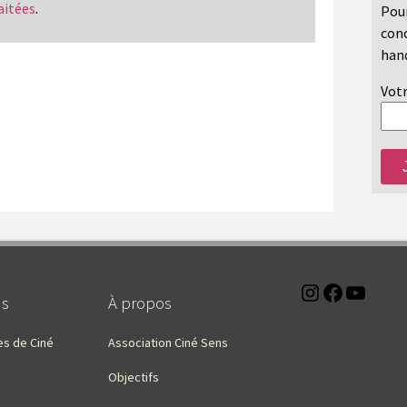
aitées
.
Pour
conc
hand
Votr
Instagra
Faceb
You
ns
À propos
es de Ciné
Association Ciné Sens
Objectifs