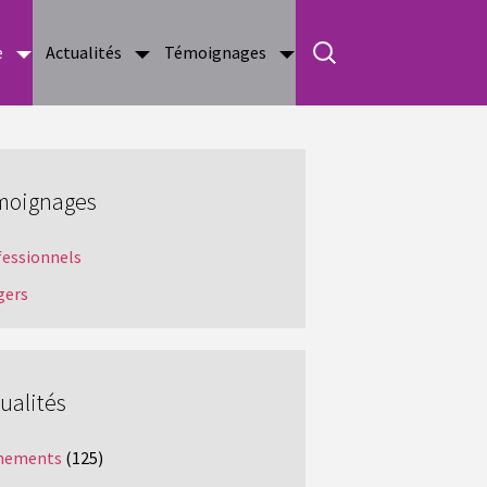
e
Actualités
Témoignages
moignages
fessionnels
gers
ualités
nements
(125)