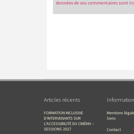
données de vos commentaires sont tr
Articles récents
Informatio
FORMATION INCLUSIVE
Mentions légal
D‘INTERVENANTS SUR
Sens
L’ACCESSIBILITÉ DU CINÉMA –
SESSIONS 2027
Contact