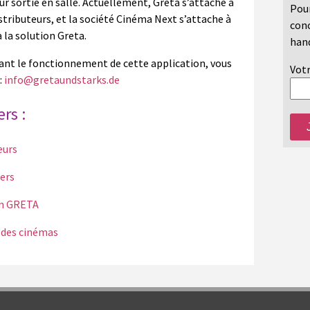
ur sortie en salle. Actuellement, Greta s’attache à
Pour
istributeurs, et la société Cinéma Next s’attache à
conc
 la solution Greta.
hand
nant le fonctionnement de cette application, vous
Votr
:
info@gretaundstarks.de
rs :
eurs
gers
on GRETA
é des cinémas