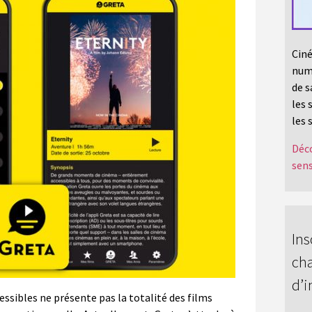
Ciné
numé
de s
les 
les 
Déco
sens
Ins
cha
d’i
essibles ne présente pas la totalité des films