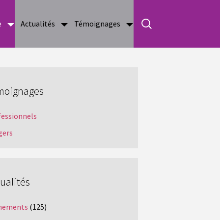
e
Actualités
Témoignages
moignages
fessionnels
gers
ualités
nements
(125)