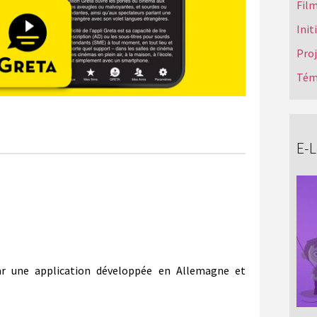
Film
Init
Pro
Tém
E-
ar une application développée en Allemagne et