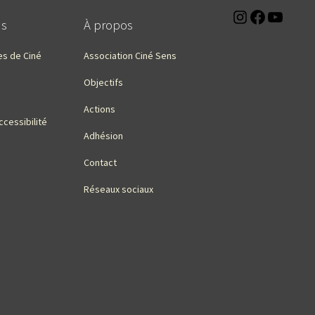
Instagra
Faceb
You
ns
À propos
es de Ciné
Association Ciné Sens
Objectifs
Actions
ccessibilité
Adhésion
Contact
Réseaux sociaux