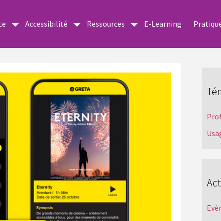
te
Accessibilité
Ressources
E-Learning
Pratiqu
Té
Pro
Usa
Act
Evè