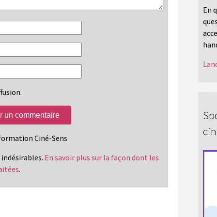
En q
ques
acce
hand
Lanc
fusion.
Spo
ci
information Ciné-Sens
s indésirables.
En savoir plus sur la façon dont les
aitées
.