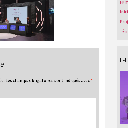
Film
Init
Pro
Tém
E-
re
ée.
Les champs obligatoires sont indiqués avec
*