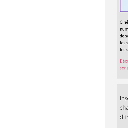
Ciné
numé
de s
les 
les 
Déco
sens
Ins
cha
d’i