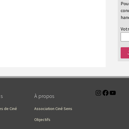
Pour
conc
hand
Votr
Instagra
Faceb
You
ns
À propos
es de Ciné
Association Ciné Sens
Objectifs