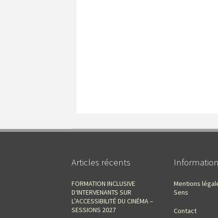
Articles récents
Informatio
FORMATION INCLUSIVE
Mentions légal
D‘INTERVENANTS SUR
Sens
L’ACCESSIBILITÉ DU CINÉMA –
SESSIONS 2027
Contact