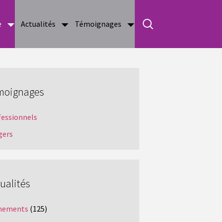
e
Actualités
Témoignages
moignages
fessionnels
gers
ualités
nements
(125)