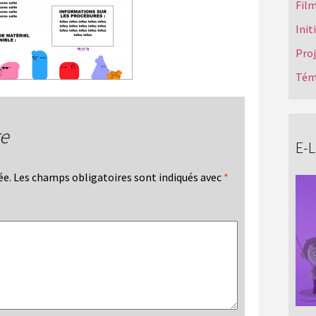
Film
Init
Pro
Tém
re
E-
ée.
Les champs obligatoires sont indiqués avec
*