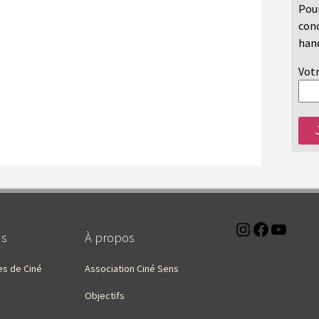
Pour
conc
hand
Votr
Instagra
Faceb
You
ns
À propos
es de Ciné
Association Ciné Sens
Objectifs