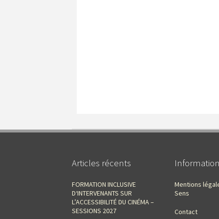
Articles récents
Informatio
FORMATION INCLUSIVE
Mentions légal
D‘INTERVENANTS SUR
Sens
L’ACCESSIBILITÉ DU CINÉMA –
SESSIONS 2027
Contact