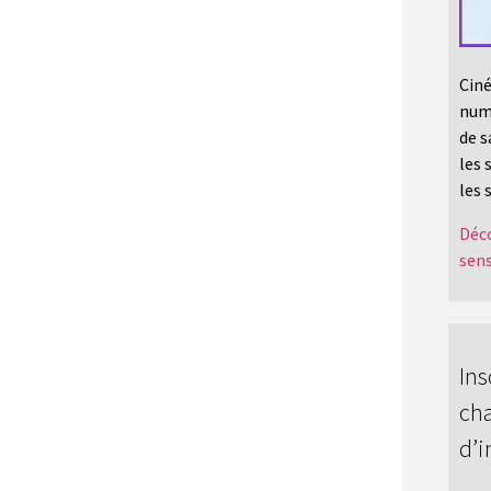
Ciné
numé
de s
les 
les 
Déco
sens
Ins
cha
d’i