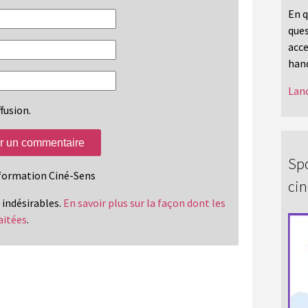
En q
ques
acce
hand
Lanc
fusion.
Spo
information Ciné-Sens
ci
s indésirables.
En savoir plus sur la façon dont les
aitées
.