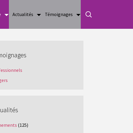
e
Actualités
Témoignages
moignages
fessionnels
gers
ualités
nements
(125)