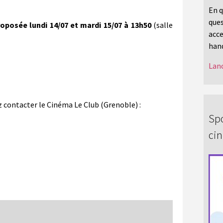
En q
ques
roposée lundi 14/07 et mardi 15/07 à 13h50
(salle
acce
hand
Lanc
 contacter le Cinéma Le Club (Grenoble) :
Spo
ci