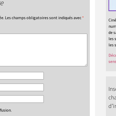
re
ée.
Les champs obligatoires sont indiqués avec
*
Ciné
numé
de s
les 
les 
Déco
sens
Ins
cha
d’i
fusion.