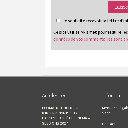
Je souhaite recevoir la lettre d'
Ce site utilise Akismet pour réduire le
données de vos commentaires sont tr
Articles récents
Informatio
FORMATION INCLUSIVE
Mentions légal
D‘INTERVENANTS SUR
Sens
L’ACCESSIBILITÉ DU CINÉMA –
SESSIONS 2027
Contact