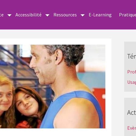
te
Accessibilité
Ressources
E-Learning
Pratiqu
Té
Pro
Usa
Act
Evè