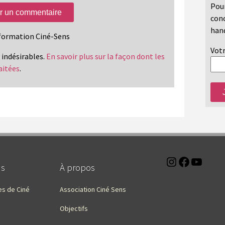
Pour
conc
hand
information Ciné-Sens
Votr
s indésirables.
En savoir plus sur la façon dont les
aitées
.
Instagra
Faceb
You
ns
À propos
es de Ciné
Association Ciné Sens
Objectifs