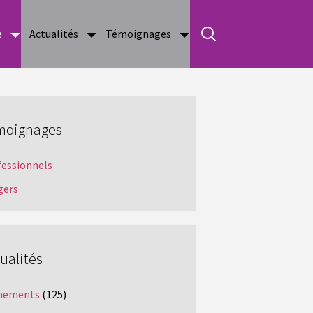
e
Actualités
Témoignages
moignages
fessionnels
gers
ualités
nements
(125)